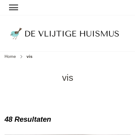
D
v
vl
h
Home
vis
le
k
e
vis
b
48 Resultaten