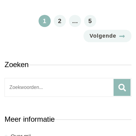
Berichten
paginering
PAGE
PAGE
PAGE
1
2
…
5
Volgende
Zoeken
Search
for:
Meer informatie