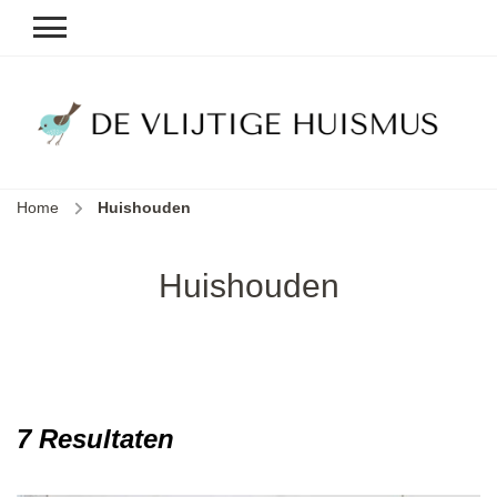
D
v
vl
h
Home
Huishouden
le
k
e
Huishouden
b
7 Resultaten