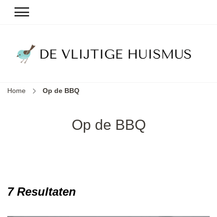
D
v
vl
h
Home
Op de BBQ
le
k
e
Op de BBQ
b
7 Resultaten