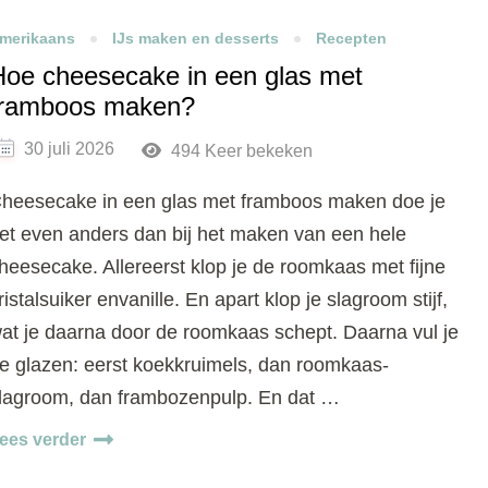
merikaans
IJs maken en desserts
Recepten
Hoe cheesecake in een glas met
framboos maken?
30 juli 2026
494 Keer bekeken
heesecake in een glas met framboos maken doe je
et even anders dan bij het maken van een hele
heesecake. Allereerst klop je de roomkaas met fijne
ristalsuiker envanille. En apart klop je slagroom stijf,
at je daarna door de roomkaas schept. Daarna vul je
e glazen: eerst koekkruimels, dan roomkaas-
lagroom, dan frambozenpulp. En dat …
ees verder