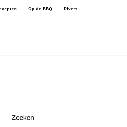
ecepten
Op de BBQ
Divers
De vlijtige huismus
De vlijtige huismus, lekker koken en bakken.
Zoeken