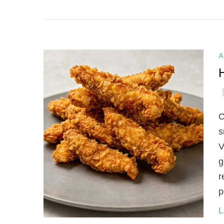
A
C
s
V
g
r
p
L