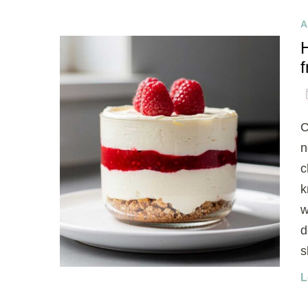
A
C
n
c
k
w
d
s
L