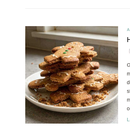
A
G
m
d
s
m
o
L