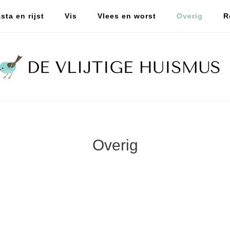
sta en rijst
Vis
Vlees en worst
Overig
R
Overig