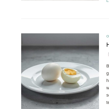
L
O
B
g
h
w
s
t