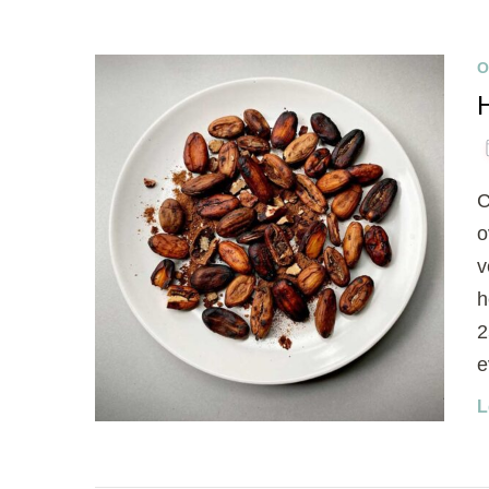
O
C
o
v
h
2
e
L