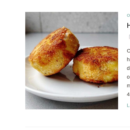
O
C
h
d
o
m
4
L