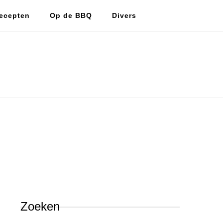
ecepten
Op de BBQ
Divers
De vlijtige huismus
De vlijtige huismus, lekker koken en bakken.
Zoeken