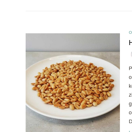
O
P
o
k
z
g
o
D