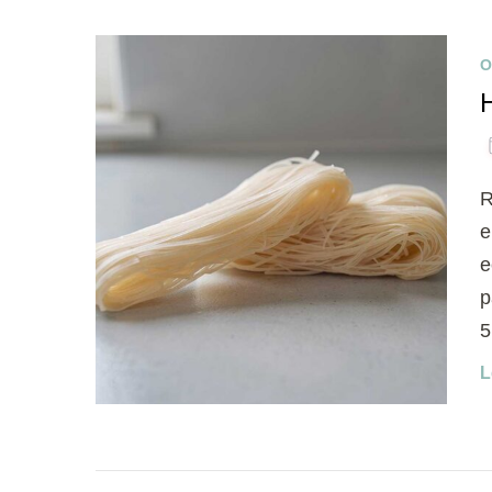
O
H
R
e
e
p
5
L