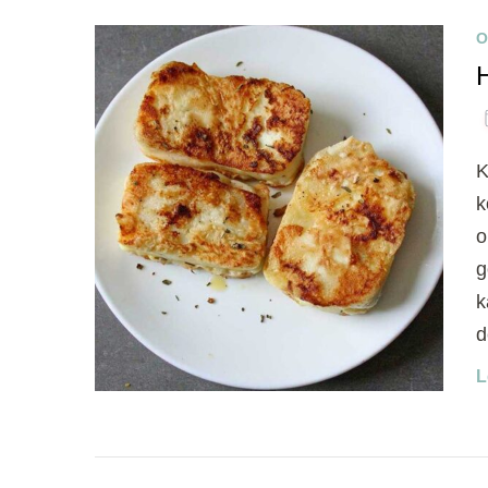
O
K
k
o
g
k
d
L