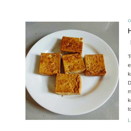
O
T
e
k
D
m
k
t
L