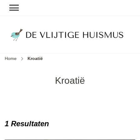
D
v
vl
h
Home
Kroatië
le
k
e
Kroatië
b
1 Resultaten