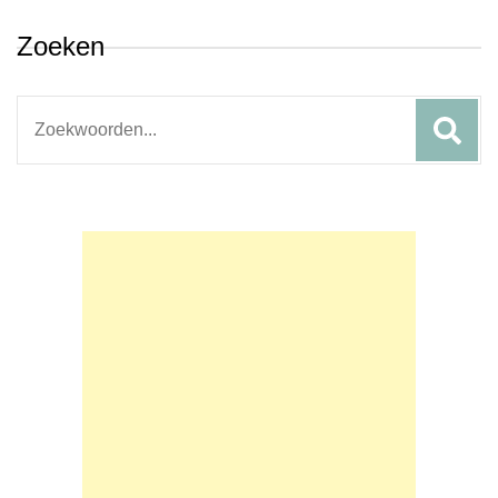
Zoeken
Search
for: