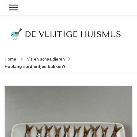
D
v
vl
h
Home
Vis en schaaldieren
le
Hoelang sardientjes bakken?
k
e
b