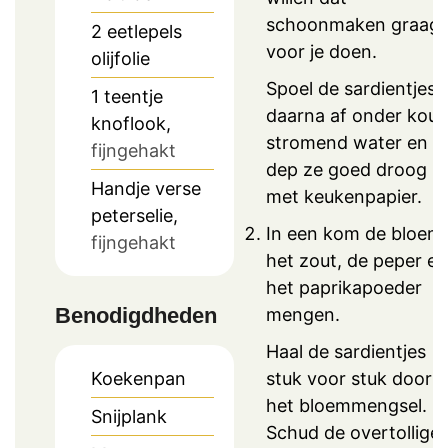
schoonmaken graag
2
eetlepels
voor je doen.
olijfolie
Spoel de sardientjes
1
teentje
daarna af onder kou
knoflook,
stromend water en
fijngehakt
dep ze goed droog
Handje verse
met keukenpapier.
peterselie,
In een kom de bloem,
fijngehakt
het zout, de peper en
het paprikapoeder
Benodigdheden
mengen.
Haal de sardientjes
stuk voor stuk door
Koekenpan
het bloemmengsel.
Snijplank
Schud de overtollige