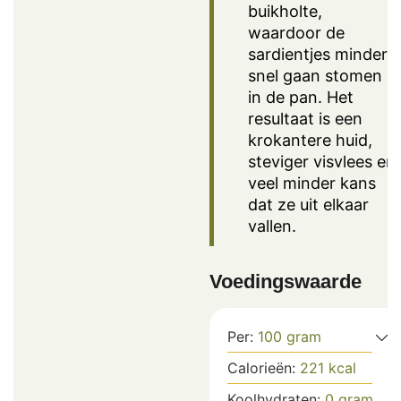
buikholte,
waardoor de
sardientjes minder
snel gaan stomen
in de pan. Het
resultaat is een
krokantere huid,
steviger visvlees en
veel minder kans
dat ze uit elkaar
vallen.
Voedingswaarde
Per:
100
gram
Calorieën:
221
kcal
Koolhydraten:
0
gram