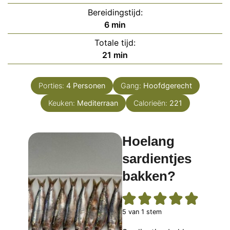
Bereidingstijd:
minuten
6
min
Totale tijd:
minuten
21
min
Porties:
4
Personen
Gang:
Hoofdgerecht
Keuken:
Mediterraan
Calorieën:
221
Hoelang
sardientjes
bakken?
5
van 1 stem