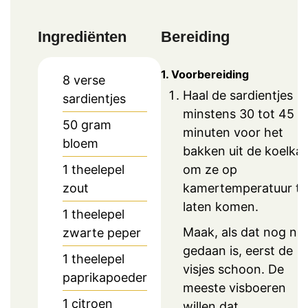
Ingrediënten
Bereiding
1. Voorbereiding
8
verse
Haal de sardientjes
sardientjes
minstens 30 tot 45
50
gram
minuten voor het
bloem
bakken uit de koelkas
om ze op
1
theelepel
kamertemperatuur te
zout
laten komen.
1
theelepel
Maak, als dat nog nie
zwarte peper
gedaan is, eerst de
1
theelepel
visjes schoon. De
paprikapoeder
meeste visboeren
1
citroen
willen dat