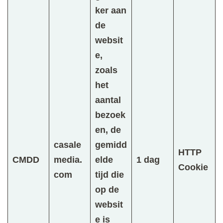
ker aan
de
websit
e,
zoals
het
aantal
bezoek
en, de
casale
gemidd
HTTP
CMDD
media.
elde
1 dag
Cookie
com
tijd die
op de
websit
e is