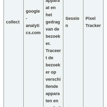
appara
at en
google
het
-
Sessio
Pixel
collect
gedrag
analyti
n
Tracker
van de
cs.com
bezoek
er.
Traceer
t de
bezoek
er op
verschi
llende
appara
ten en