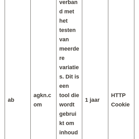
verban
d met
het
testen
van
meerde
re
variatie
s. Dit is
een
agkn.c
tool die
HTTP
ab
1 jaar
om
wordt
Cookie
gebrui
kt om
inhoud