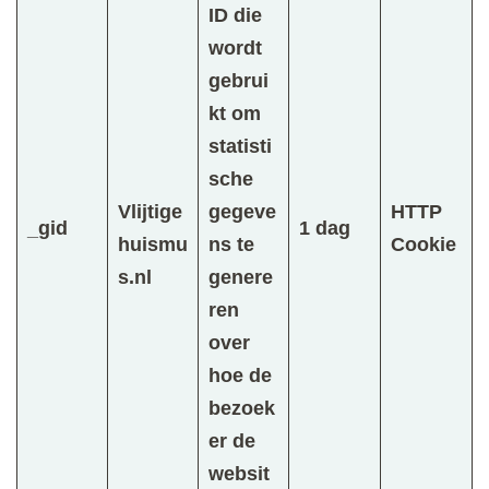
ID die
wordt
gebrui
kt om
statisti
sche
Vlijtige
gegeve
HTTP
_gid
1 dag
huismu
ns te
Cookie
s.nl
genere
ren
over
hoe de
bezoek
er de
websit