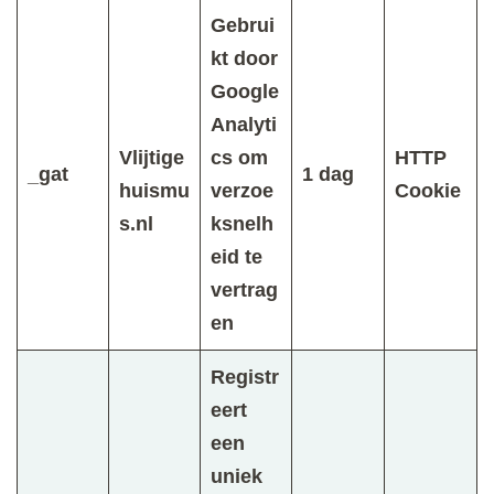
Gebrui
kt door
Google
Analyti
Vlijtige
cs om
HTTP
_gat
1 dag
huismu
verzoe
Cookie
s.nl
ksnelh
eid te
vertrag
en
Registr
eert
een
uniek