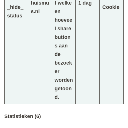
huismu
t welke
1 dag
_hide_
Cookie
s.nl
en
status
hoevee
l share
button
s aan
de
bezoek
er
worden
getoon
d.
Statistieken (6)