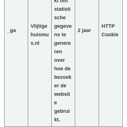
kt om
statisti
sche
Vlijtige
gegeve
HTTP
_ga
2 jaar
huismu
ns te
Cookie
s.nl
genere
ren
over
hoe de
bezoek
er de
websit
e
gebrui
kt.