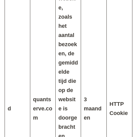
e,
zoals
het
aantal
bezoek
en, de
gemidd
elde
tijd die
op de
quants
websit
3
HTTP
d
erve.co
e is
maand
Cookie
m
doorge
en
bracht
en