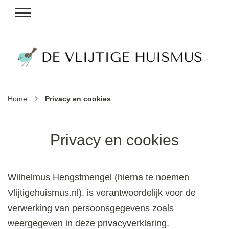
D
v
vl
h
Home
Privacy en cookies
le
k
e
b
Privacy en cookies
Wilhelmus Hengstmengel (hierna te noemen
Vlijtigehuismus.nl), is verantwoordelijk voor de
verwerking van persoonsgegevens zoals
weergegeven in deze privacyverklaring.