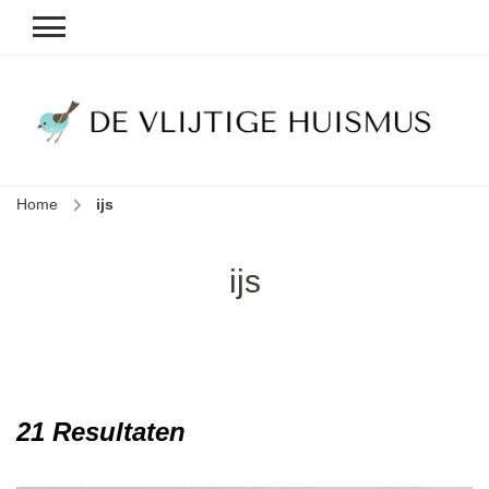
D
v
vl
h
Home
ijs
le
k
e
ijs
b
21 Resultaten