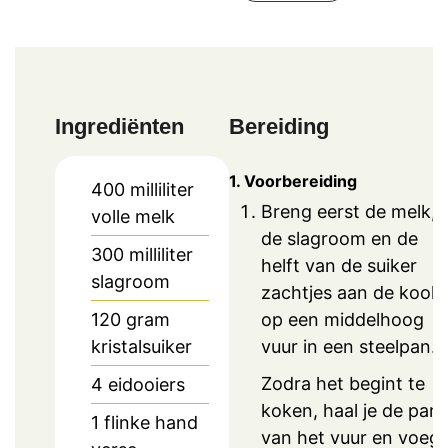
Ingrediënten
Bereiding
1. Voorbereiding
400
milliliter
Breng eerst de melk,
volle melk
de slagroom en de
300
milliliter
helft van de suiker
slagroom
zachtjes aan de kook
op een middelhoog
120
gram
vuur in een steelpan.
kristalsuiker
Zodra het begint te
4
eidooiers
koken, haal je de pan
1
flinke hand
van het vuur en voeg