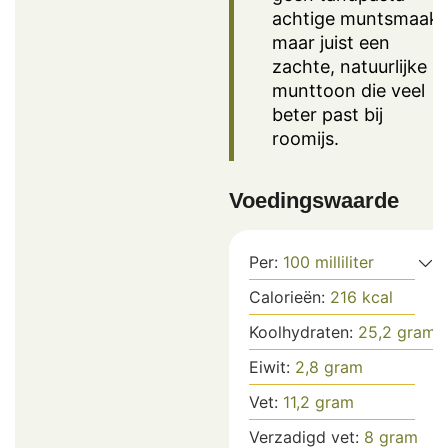
achtige muntsmaak,
maar juist een
zachte, natuurlijke
munttoon die veel
beter past bij
roomijs.
Voedingswaarde
Per:
100
milliliter
Calorieën:
216
kcal
Koolhydraten:
25,2
gram
Eiwit:
2,8
gram
Vet:
11,2
gram
Verzadigd vet:
8
gram