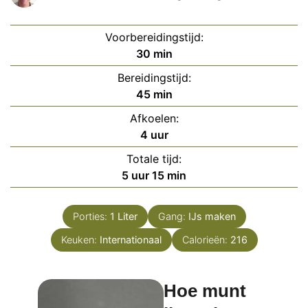
Voorbereidingstijd:
minuten
30
min
Bereidingstijd:
minuten
45
min
Afkoelen:
uur
4
uur
Totale tijd:
uur
minuten
5
uur
15
min
Porties:
1
Liter
Gang:
IJs maken
Keuken:
Internationaal
Calorieën:
216
Hoe munt