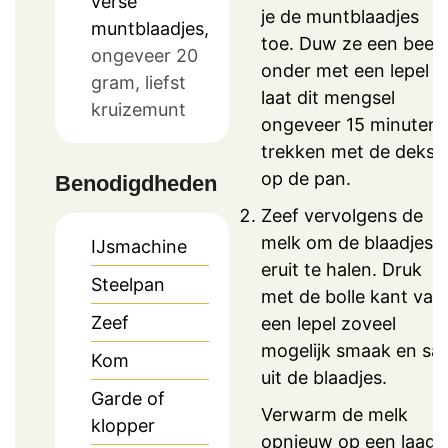
verse
je de muntblaadjes
muntblaadjes,
toe. Duw ze een beetj
ongeveer 20
onder met een lepel e
gram, liefst
laat dit mengsel
kruizemunt
ongeveer 15 minuten
trekken met de dekse
op de pan.
Benodigdheden
Zeef vervolgens de
melk om de blaadjes
IJsmachine
eruit te halen. Druk
Steelpan
met de bolle kant van
Zeef
een lepel zoveel
mogelijk smaak en sa
Kom
uit de blaadjes.
Garde of
Verwarm de melk
klopper
opnieuw op een laag