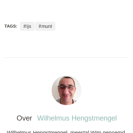
TAGS:
ijs
munt
Over
Wilhelmus Hengstmengel
Wilhelmus Hengstmengel, meestal Wim genoemd,