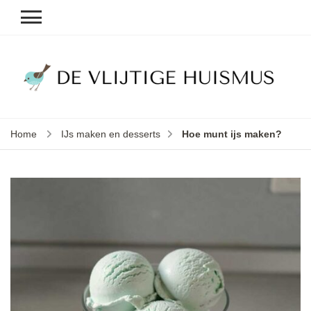
D
v
vl
h
Home
IJs maken en desserts
Hoe munt ijs maken?
le
k
e
b