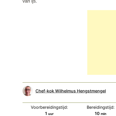
van ijs.
Chef-kok Wilhelmus Hengstmengel
Voorbereidingstijd:
Bereidingstijd:
uur
minuten
1
10
uur
min