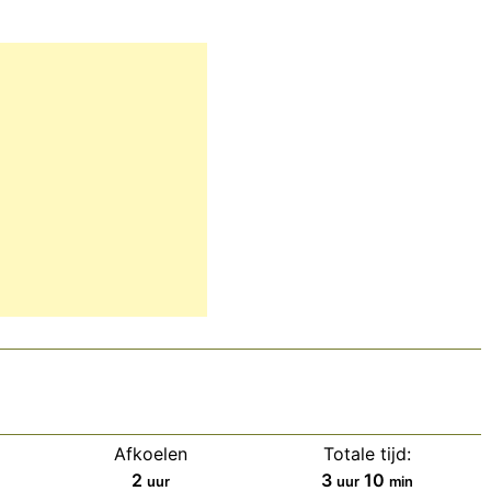
Afkoelen
Totale tijd:
uur
uur
minuten
2
3
10
uur
uur
min