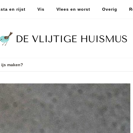
sta en rijst
Vis
Vlees en worst
Overig
R
 ijs maken?