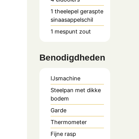
1
theelepel
geraspte
sinaasappelschil
1
mespunt zout
Benodigdheden
IJsmachine
Steelpan met dikke
bodem
Garde
Thermometer
Fijne rasp