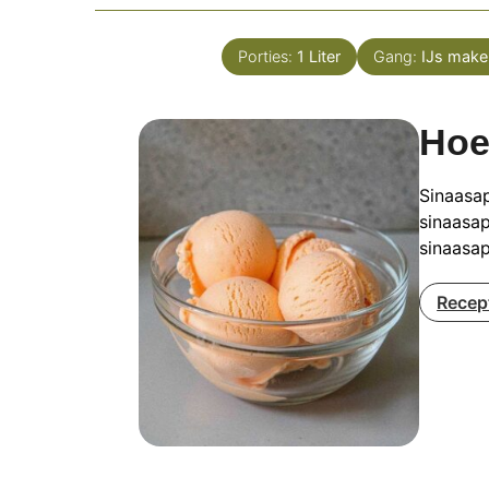
Porties:
1
Liter
Gang:
IJs make
Hoe
Sinaasap
sinaasap
sinaasap
Recep