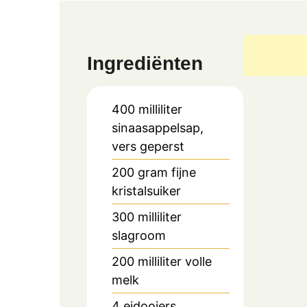
Ingrediënten
400
milliliter
sinaasappelsap,
vers geperst
200
gram
fijne
kristalsuiker
300
milliliter
slagroom
200
milliliter
volle
melk
4
eidooiers