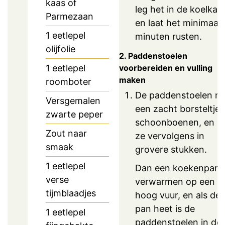
kaas of
leg het in de koelkas
Parmezaan
en laat het minimaal
1
eetlepel
minuten rusten.
olijfolie
2. Paddenstoelen
voorbereiden en vulling
1
eetlepel
maken
roomboter
De paddenstoelen m
Versgemalen
een zacht borsteltje
zwarte peper
schoonboenen, en sn
Zout naar
ze vervolgens in
smaak
grovere stukken.
1
eetlepel
Dan een koekenpan
verse
verwarmen op een
tijmblaadjes
hoog vuur, en als de
pan heet is de
1
eetlepel
paddenstoelen in de