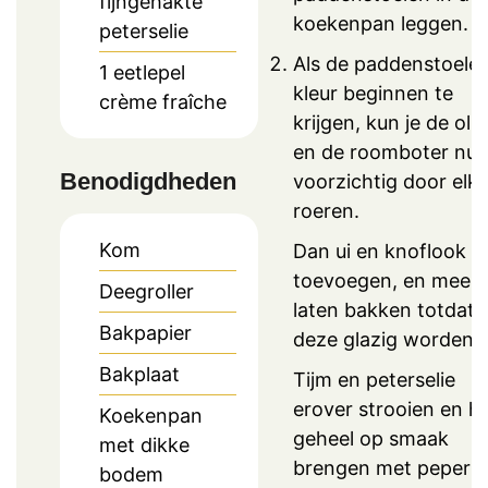
fijngehakte
koekenpan leggen.
peterselie
Als de paddenstoele
1
eetlepel
kleur beginnen te
crème fraîche
krijgen, kun je de olie
en de roomboter nu
Benodigdheden
voorzichtig door elk
roeren.
Kom
Dan ui en knoflook
toevoegen, en mee
Deegroller
laten bakken totdat
Bakpapier
deze glazig worden.
Bakplaat
Tijm en peterselie
erover strooien en h
Koekenpan
geheel op smaak
met dikke
brengen met peper 
bodem