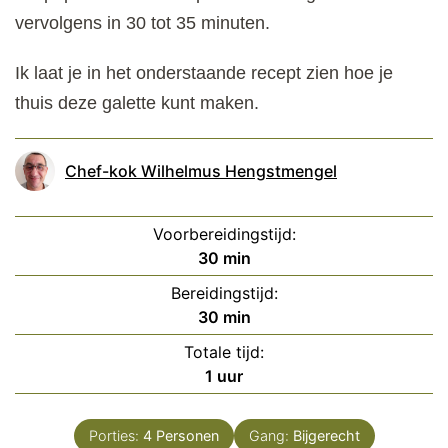
vervolgens in 30 tot 35 minuten.
Ik laat je in het onderstaande recept zien hoe je
thuis deze galette kunt maken.
Chef-kok Wilhelmus Hengstmengel
Voorbereidingstijd:
minuten
30
min
Bereidingstijd:
minuten
30
min
Totale tijd:
uur
1
uur
Porties:
4
Personen
Gang:
Bijgerecht