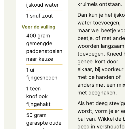
kruimels ontstaan.
ijskoud water
Dan kun je het ijskou
1
snuf zout
water toevoegen,
Voor de vulling
maar wel beetje voor
400
gram
beetje, of met ander
gemengde
woorden langzaam
paddenstoelen
toevoegen. Kneed he
naar keuze
geheel kort door
elkaar, bij voorkeur
1
ui
met de handen of
fijngesneden
anders met een mixe
1
teen
met deeghaken.
knoflook
Als het deeg steviger
fijngehakt
wordt, vorm je er ee
50
gram
bal van. Wikkel de ba
geraspte oude
deeg in vershoudfolie