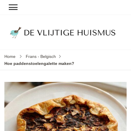
D
v
vl
h
Home
Frans - Belgisch
le
Hoe paddenstoelengalette maken?
k
e
b