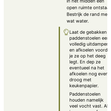
in het midden een
open ruimte ontstaat
Bestrijk de rand met
wat water.
Laat de gebakken
paddenstoelen eers
volledig uitdampen
en afkoelen voorda
je ze op het deeg
legt. En dep ze
eventueel na het
afkoelen nog even
droog met
keukenpapier.
Paddenstoelen
houden namelijk
veel vocht vast. Als