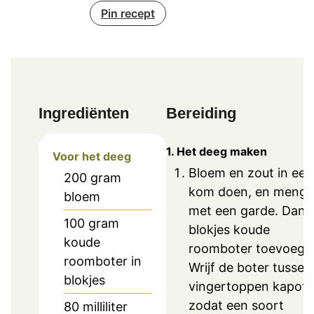
Pin recept
Ingrediënten
Bereiding
1. Het deeg maken
Voor het deeg
Bloem en zout in een
200
gram
kom doen, en meng
bloem
met een garde. Dan 
100
gram
blokjes koude
koude
roomboter toevoege
roomboter in
Wrijf de boter tussen 
blokjes
vingertoppen kapot,
zodat een soort
80
milliliter