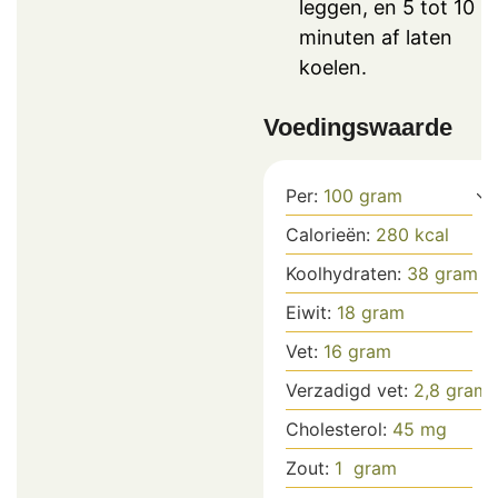
leggen, en 5 tot 10
minuten af laten
koelen.
Voedingswaarde
Per:
100
gram
Calorieën:
280
kcal
Koolhydraten:
38
gram
Eiwit:
18
gram
Vet:
16
gram
Verzadigd vet:
2,8
gram
Cholesterol:
45
mg
Zout:
1
gram