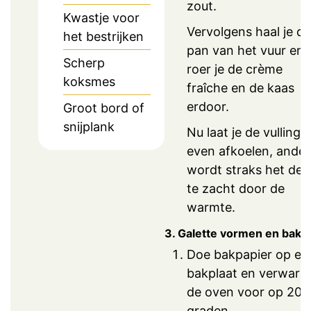
zout.
Kwastje voor
Vervolgens haal je de
het bestrijken
pan van het vuur en
Scherp
roer je de crème
koksmes
fraîche en de kaas
erdoor.
Groot bord of
snijplank
Nu laat je de vulling
even afkoelen, ander
wordt straks het de
te zacht door de
warmte.
3. Galette vormen en bakk
Doe bakpapier op ee
bakplaat en verwarm
de oven voor op 200
graden.