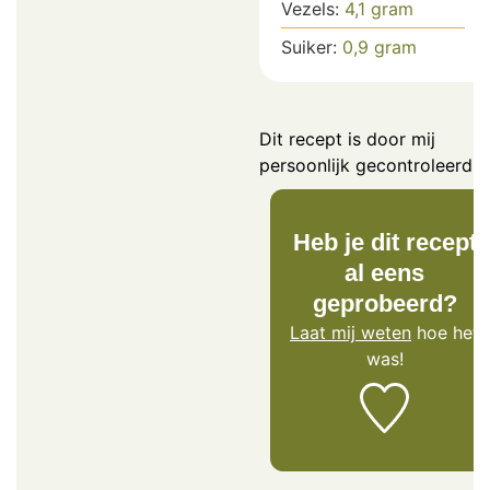
Vezels:
4,1
gram
Suiker:
0,9
gram
Dit recept is door mij
persoonlijk gecontroleerd.
Heb je dit recept
al eens
geprobeerd?
Laat mij weten
hoe het
was!