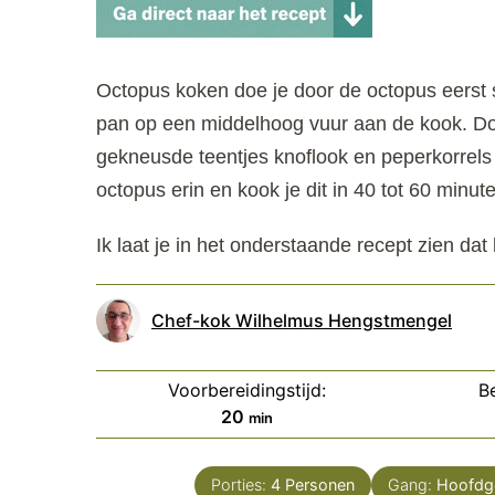
Octopus koken doe je door de octopus eerst 
pan op een middelhoog vuur aan de kook. Do
gekneusde teentjes knoflook en peperkorrels i
octopus erin en kook je dit in 40 tot 60 minu
Ik laat je in het onderstaande recept zien dat
Chef-kok Wilhelmus Hengstmengel
Voorbereidingstijd:
Be
minuten
20
min
Porties:
4
Personen
Gang:
Hoofdg