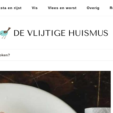
sta en rijst
Vis
Vlees en worst
Overig
R
koken?