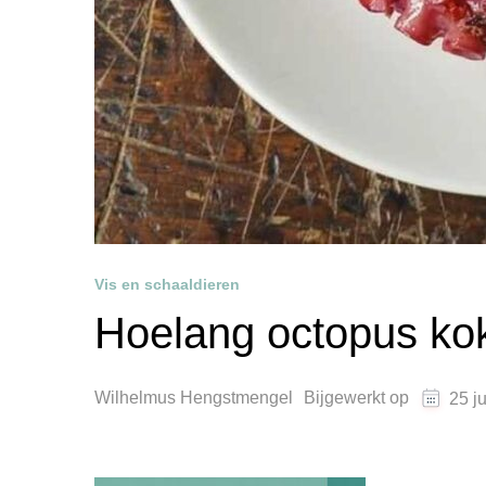
Vis en schaaldieren
Hoelang octopus ko
Wilhelmus Hengstmengel
Bijgewerkt op
25 j