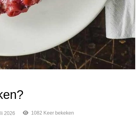
ken?
1082 Keer bekeken
uli 2026