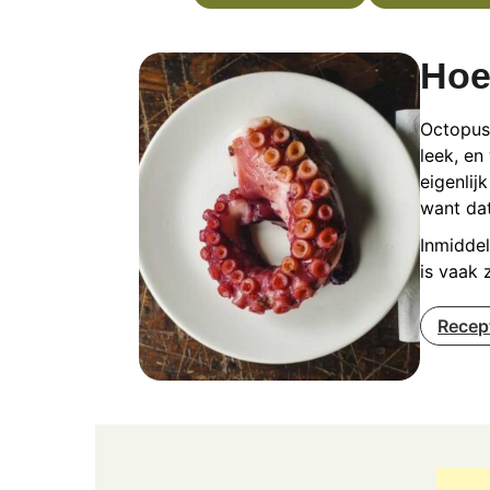
Hoe
Octopus 
leek, en
eigenlij
want da
Inmiddel
is vaak 
Recep