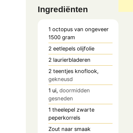
Ingrediënten
1
octopus van ongeveer
1500 gram
2
eetlepels
olijfolie
2
laurierbladeren
2
teentjes knoflook,
gekneusd
1
ui,
doormidden
gesneden
1
theelepel
zwarte
peperkorrels
Zout naar smaak