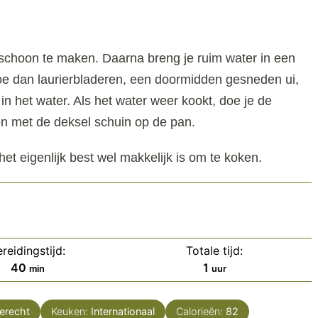
schoon te maken. Daarna breng je ruim water in een
e dan laurierbladeren, een doormidden gesneden ui,
n het water. Als het water weer kookt, doe je de
ten met de deksel schuin op de pan.
 het eigenlijk best wel makkelijk is om te koken.
reidingstijd:
Totale tijd:
minuten
uur
40
1
min
uur
erecht
Keuken:
Internationaal
Calorieën:
82