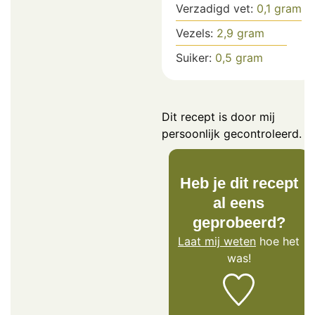
Verzadigd vet:
0,1
gram
Vezels:
2,9
gram
Suiker:
0,5
gram
Dit recept is door mij
persoonlijk gecontroleerd.
Heb je dit recept
al eens
geprobeerd?
Laat mij weten
hoe het
was!