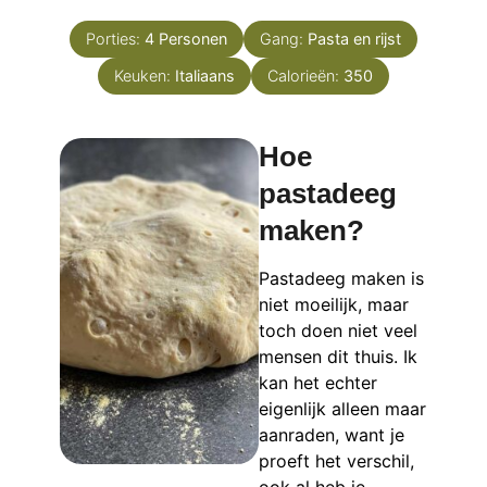
Porties:
4
Personen
Gang:
Pasta en rijst
Keuken:
Italiaans
Calorieën:
350
Hoe
pastadeeg
maken?
Pastadeeg maken is
niet moeilijk, maar
toch doen niet veel
mensen dit thuis. Ik
kan het echter
eigenlijk alleen maar
aanraden, want je
proeft het verschil,