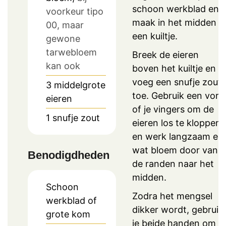
schoon werkblad en
voorkeur tipo
maak in het midden
00, maar
een kuiltje.
gewone
tarwebloem
Breek de eieren
kan ook
boven het kuiltje en
voeg een snufje zout
3
middelgrote
toe. Gebruik een vork
eieren
of je vingers om de
1
snufje
zout
eieren los te kloppen,
en werk langzaam er
wat bloem door van
Benodigdheden
de randen naar het
midden.
Schoon
Zodra het mengsel
werkblad of
dikker wordt, gebruik
grote kom
je beide handen om