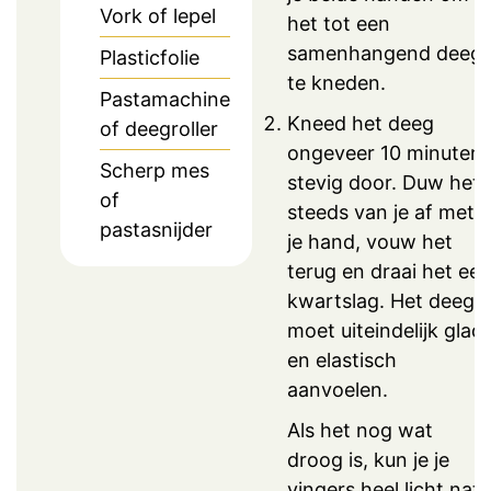
Vork of lepel
het tot een
samenhangend deeg
Plasticfolie
te kneden.
Pastamachine
Kneed het deeg
of deegroller
ongeveer 10 minuten
Scherp mes
stevig door. Duw het
of
steeds van je af met
pastasnijder
je hand, vouw het
terug en draai het ee
kwartslag. Het deeg
moet uiteindelijk glad
en elastisch
aanvoelen.
Als het nog wat
droog is, kun je je
vingers heel licht nat