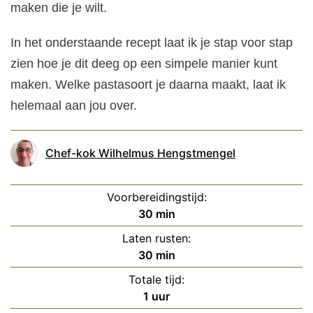
maken die je wilt.
In het onderstaande recept laat ik je stap voor stap
zien hoe je dit deeg op een simpele manier kunt
maken. Welke pastasoort je daarna maakt, laat ik
helemaal aan jou over.
Chef-kok Wilhelmus Hengstmengel
Voorbereidingstijd:
minuten
30
min
Laten rusten:
minuten
30
min
Totale tijd:
uur
1
uur