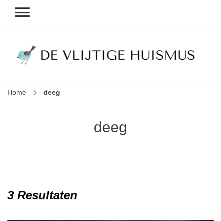
D
v
vl
h
Home
deeg
le
k
e
deeg
b
3 Resultaten