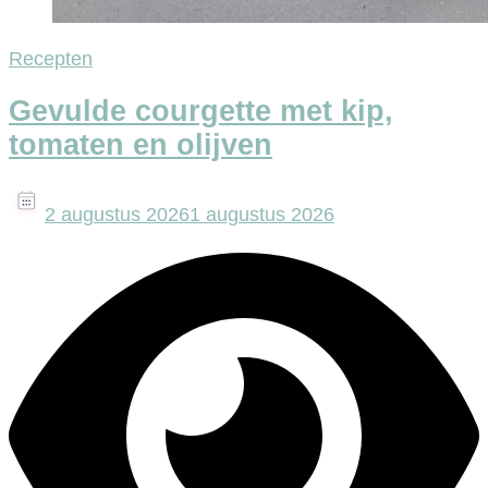
Recepten
Gevulde courgette met kip,
tomaten en olijven
2 augustus 2026
1 augustus 2026