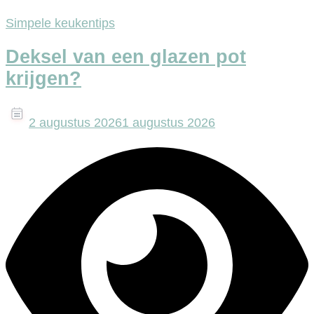
Simpele keukentips
Deksel van een glazen pot
krijgen?
2 augustus 2026
1 augustus 2026