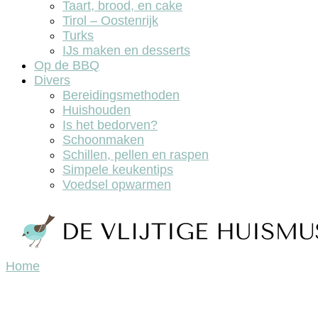
Taart, brood, en cake
Tirol – Oostenrijk
Turks
IJs maken en desserts
Op de BBQ
Divers
Bereidingsmethoden
Huishouden
Is het bedorven?
Schoonmaken
Schillen, pellen en raspen
Simpele keukentips
Voedsel opwarmen
Home
De vlijtige huismus, lekker koken en bakken.
De vlijtige huismus