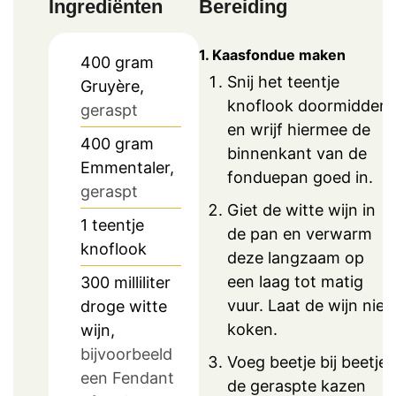
Ingrediënten
Bereiding
1. Kaasfondue maken
400
gram
Snij het teentje
Gruyère,
knoflook doormidden
geraspt
en wrijf hiermee de
400
gram
binnenkant van de
Emmentaler,
fonduepan goed in.
geraspt
Giet de witte wijn in
1
teentje
de pan en verwarm
knoflook
deze langzaam op
een laag tot matig
300
milliliter
vuur. Laat de wijn niet
droge witte
koken.
wijn,
bijvoorbeeld
Voeg beetje bij beetje
een Fendant
de geraspte kazen