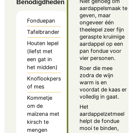
Niet genoeg om
Benodigdheden
aardappelsmaak te
geven, maar
Fonduepan
ongeveer één
theelepel zeer fijn
Tafelbrander
geraspte kruimige
Houten lepel
aardappel op een
pan fondue voor
(liefst met
vier personen.
een gat in
het midden)
Roer die mee
zodra de wijn
Knoflookpers
warm is en
of mes
voordat de kaas er
volledig in gaat.
Kommetje
om de
Het
maïzena met
aardappelzetmeel
helpt de fondue
kirsch te
mooi te binden,
mengen