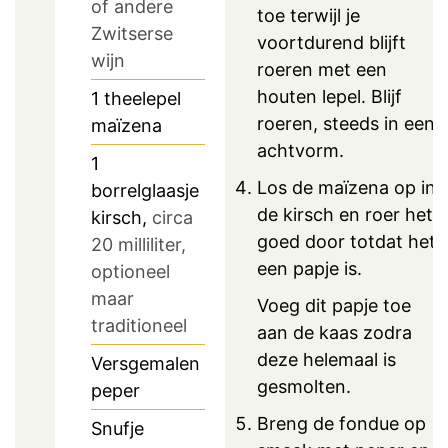
of andere
toe terwijl je
Zwitserse
voortdurend blijft
wijn
roeren met een
houten lepel. Blijf
1
theelepel
roeren, steeds in een
maïzena
achtvorm.
1
Los de maïzena op in
borrelglaasje
de kirsch en roer het
kirsch,
circa
goed door totdat het
20 milliliter,
een papje is.
optioneel
maar
Voeg dit papje toe
traditioneel
aan de kaas zodra
deze helemaal is
Versgemalen
gesmolten.
peper
Breng de fondue op
Snufje