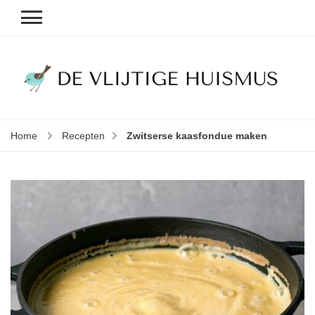
D
v
vl
h
Home
Recepten
Zwitserse kaasfondue maken
le
k
e
b