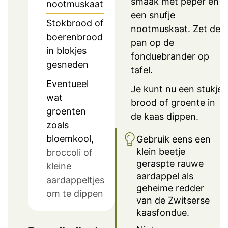
smaak met peper en
nootmuskaat
een snufje
Stokbrood of
nootmuskaat. Zet de
boerenbrood
pan op de
in blokjes
fonduebrander op
gesneden
tafel.
Eventueel
Je kunt nu een stukje
wat
brood of groente in
groenten
de kaas dippen.
zoals
bloemkool,
Gebruik eens een
klein beetje
broccoli of
geraspte rauwe
kleine
aardappel als
aardappeltjes
geheime redder
om te dippen
van de Zwitserse
kaasfondue.