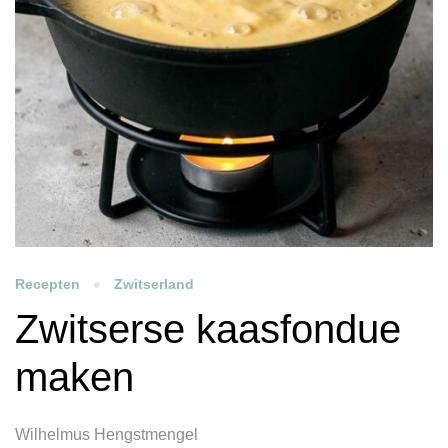
Recepten
Zwitserland
Zwitserse kaasfondue
maken
Wilhelmus Hengstmengel