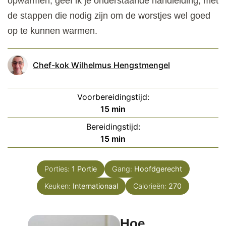
opwarmen, geef ik je onderstaande handleiding, met
de stappen die nodig zijn om de worstjes wel goed
op te kunnen warmen.
Chef-kok Wilhelmus Hengstmengel
Voorbereidingstijd:
minuten
15
min
Bereidingstijd:
minuten
15
min
Porties:
1
Portie
Gang:
Hoofdgerecht
Keuken:
Internationaal
Calorieën:
270
Hoe