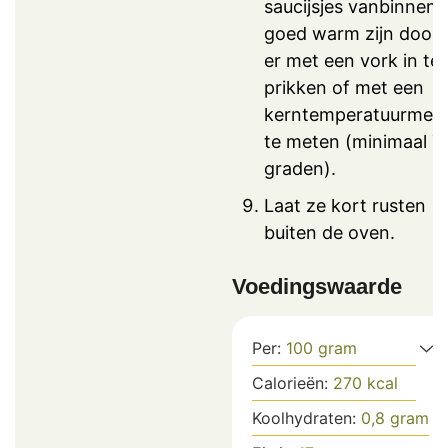
saucijsjes vanbinnen
goed warm zijn door
er met een vork in te
prikken of met een
kerntemperatuurmete
te meten (minimaal 7
graden).
Laat ze kort rusten
buiten de oven.
Voedingswaarde
Per:
100
gram
Calorieën:
270
kcal
Koolhydraten:
0,8
gram