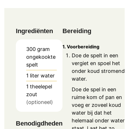
Ingrediënten
Bereiding
1. Voorbereiding
300
gram
Doe de spelt in een
ongekookte
vergiet en spoel het
spelt
onder koud stromend
1
liter
water
water.
1
theelepel
Doe de spel in een
zout
ruime kom of pan en
(optioneel)
voeg er zoveel koud
water bij dat het
helemaal onder water
Benodigdheden
staat. Laat het zo