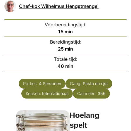
Chef-kok Wilhelmus Hengstmengel
Voorbereidingstijd:
minuten
15
min
Bereidingstijd:
minuten
25
min
Totale tijd:
minuten
40
min
Porties:
4
Personen
Gang:
Pasta en rijst
Keuken:
Internationaal
Calorieën:
356
Hoelang
spelt