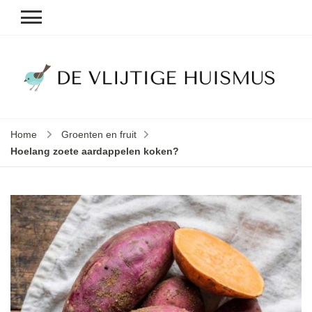
D
v
vl
h
Home
Groenten en fruit
le
Hoelang zoete aardappelen koken?
k
e
b