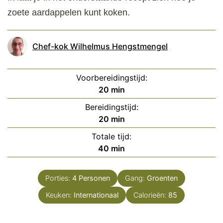
zoete aardappelen kunt koken.
Chef-kok Wilhelmus Hengstmengel
Voorbereidingstijd:
minuten
20
min
Bereidingstijd:
minuten
20
min
Totale tijd:
minuten
40
min
Porties:
4
Personen
Gang:
Groenten
Keuken:
Internationaal
Calorieën:
85