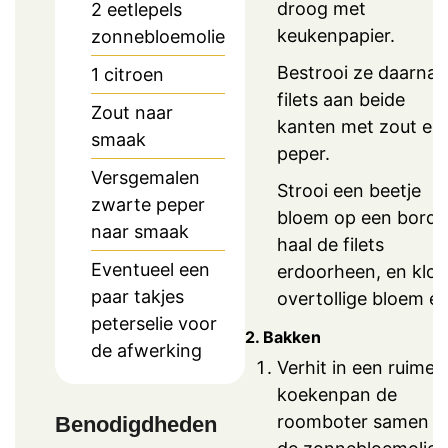
droog met
2
eetlepels
keukenpapier.
zonnebloemolie
Bestrooi ze daarna 
1
citroen
filets aan beide
Zout naar
kanten met zout en
smaak
peper.
Versgemalen
Strooi een beetje
zwarte peper
bloem op een bord 
naar smaak
haal de filets
Eventueel een
erdoorheen, en klop
paar takjes
overtollige bloem er
peterselie voor
2. Bakken
de afwerking
Verhit in een ruime
koekenpan de
roomboter samen m
Benodigdheden