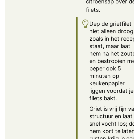
citroensap over de
filets.
Dep de grietfilet
niet alleen droog
zoals in het recept
staat, maar laat
hem na het zouten
en bestrooien met
peper ook 5
minuten op
keukenpapier
liggen voordat je d
filets bakt.
Griet is vrij fijn van
structuur en laat
snel vocht los; doo
hem kort te laten
rusten krijg je een