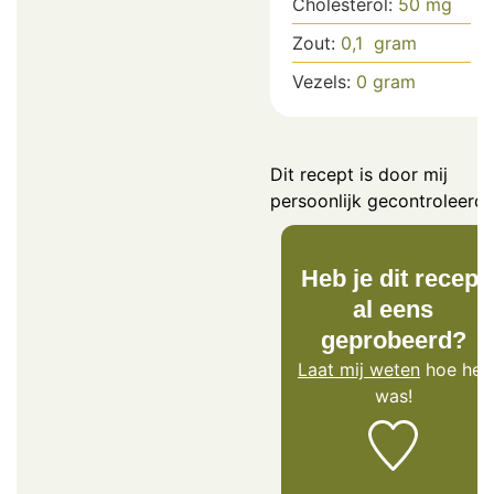
Cholesterol:
50
mg
Zout:
0,1
gram
Vezels:
0
gram
Dit recept is door mij
persoonlijk gecontroleerd.
Heb je dit recept
al eens
geprobeerd?
Laat mij weten
hoe het
was!