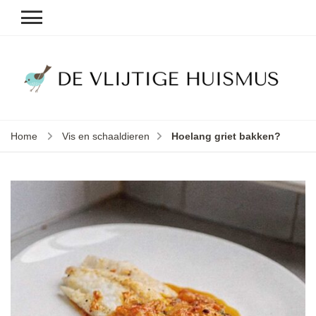
D
v
vl
h
Home
Vis en schaaldieren
Hoelang griet bakken?
le
k
e
b