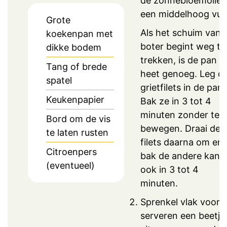
de zonnebloemolie 
een middelhoog vuu
Grote
Als het schuim van 
koekenpan met
boter begint weg te
dikke bodem
trekken, is de pan
Tang of brede
heet genoeg. Leg d
spatel
grietfilets in de pan.
Keukenpapier
Bak ze in 3 tot 4
minuten zonder te
Bord om de vis
bewegen. Draai de
te laten rusten
filets daarna om en
Citroenpers
bak de andere kant
(eventueel)
ook in 3 tot 4
minuten.
Sprenkel vlak voor 
serveren een beetje