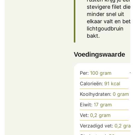
stevigere filet die
minder snel uit
elkaar valt en bete
lichtgoudbruin
bakt.
Voedingswaarde
Per:
100
gram
Calorieën:
91
kcal
Koolhydraten:
0
gram
Eiwit:
17
gram
Vet:
0,2
gram
Verzadigd vet:
0,2
gram