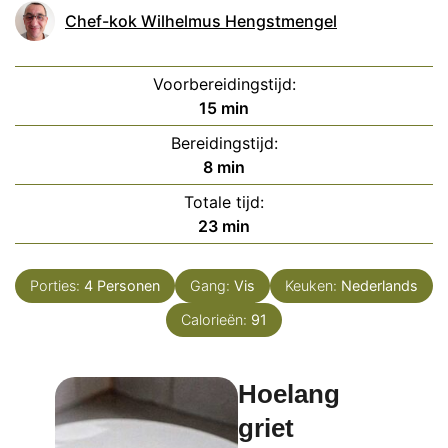
Chef-kok Wilhelmus Hengstmengel
Voorbereidingstijd:
minuten
15
min
Bereidingstijd:
minuten
8
min
Totale tijd:
minuten
23
min
Porties:
4
Personen
Gang:
Vis
Keuken:
Nederlands
Calorieën:
91
Hoelang
griet