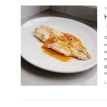
V
G
v
r
v
g
m
L