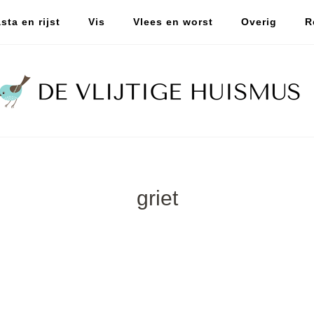
sta en rijst
Vis
Vlees en worst
Overig
R
griet