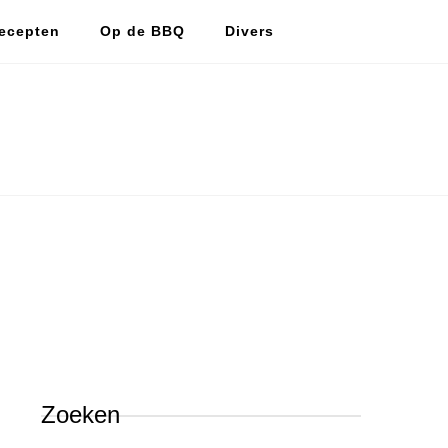
ecepten
Op de BBQ
Divers
De vlijtige huismus
De vlijtige huismus, lekker koken en bakken.
Zoeken