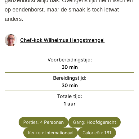
ganzenborst altijd bak. Overigens lijkt het misschien
op eendenborst, maar de smaak is toch ietwat
anders.
Chef-kok Wilhelmus Hengstmengel
Voorbereidingstijd:
minuten
30
min
Bereidingstijd:
minuten
30
min
Totale tijd:
uur
1
uur
Porties:
4
Personen
Gang:
Hoofdgerecht
Keuken:
Internationaal
Calorieën:
161