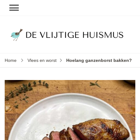
D
v
vl
h
Home
Vlees en worst
Hoelang ganzenborst bakken?
le
k
e
b