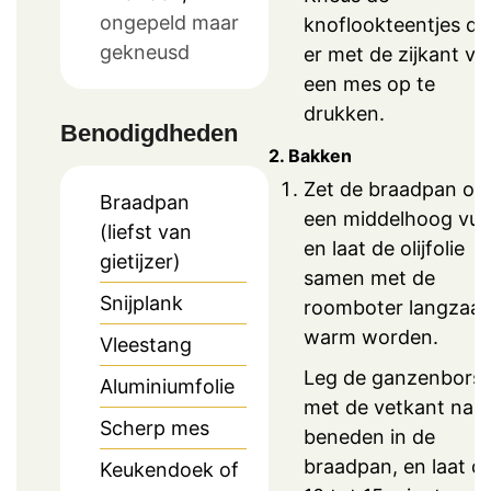
ongepeld maar
knoflookteentjes do
gekneusd
er met de zijkant va
een mes op te
drukken.
Benodigdheden
2. Bakken
Zet de braadpan op
Braadpan
een middelhoog vuu
(liefst van
en laat de olijfolie
gietijzer)
samen met de
Snijplank
roomboter langzaa
warm worden.
Vleestang
Leg de ganzenborst
Aluminiumfolie
met de vetkant naa
Scherp mes
beneden in de
braadpan, en laat di
Keukendoek of