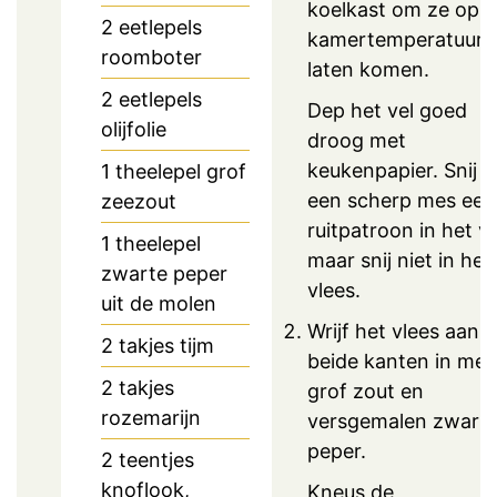
koelkast om ze op
2
eetlepels
kamertemperatuur 
roomboter
laten komen.
2
eetlepels
Dep het vel goed
olijfolie
droog met
keukenpapier. Snij 
1
theelepel
grof
een scherp mes een
zeezout
ruitpatroon in het ve
1
theelepel
maar snij niet in het
zwarte peper
vlees.
uit de molen
Wrijf het vlees aan
2
takjes tijm
beide kanten in met
2
takjes
grof zout en
rozemarijn
versgemalen zwart
peper.
2
teentjes
knoflook,
Kneus de