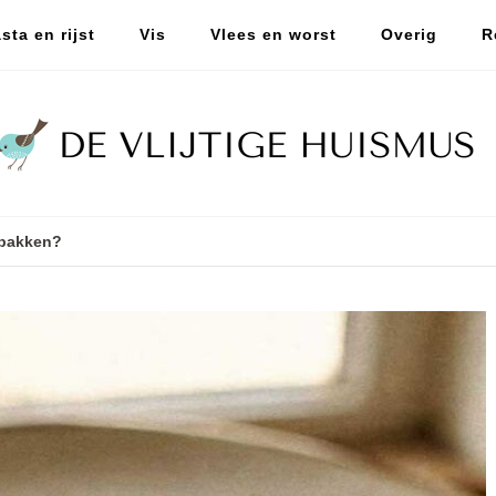
sta en rijst
Vis
Vlees en worst
Overig
R
 bakken?