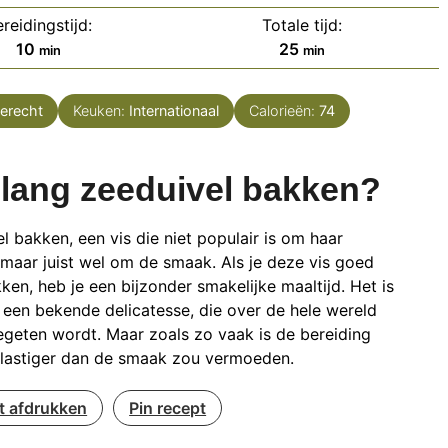
reidingstijd:
Totale tijd:
minuten
minuten
10
25
min
min
erecht
Keuken:
Internationaal
Calorieën:
74
lang zeeduivel bakken?
l bakken, een vis die niet populair is om haar
k, maar juist wel om de smaak. Als je deze vis goed
ken, heb je een bijzonder smakelijke maaltijd. Het is
een bekende delicatesse, die over de hele wereld
geten wordt. Maar zoals zo vaak is de bereiding
 lastiger dan de smaak zou vermoeden.
t afdrukken
Pin recept