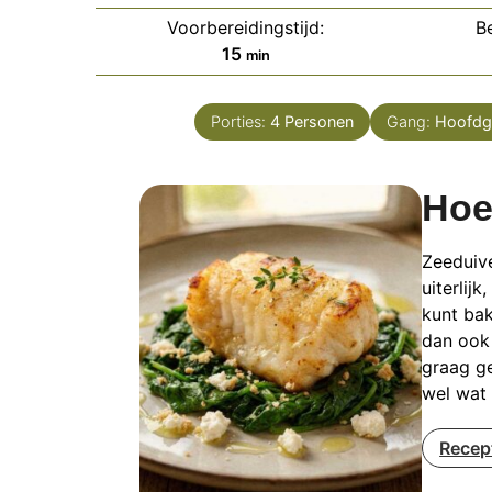
Voorbereidingstijd:
Be
minuten
15
min
Porties:
4
Personen
Gang:
Hoofdg
Hoe
Zeeduive
uiterlij
kunt bak
dan ook 
graag ge
wel wat
Recep