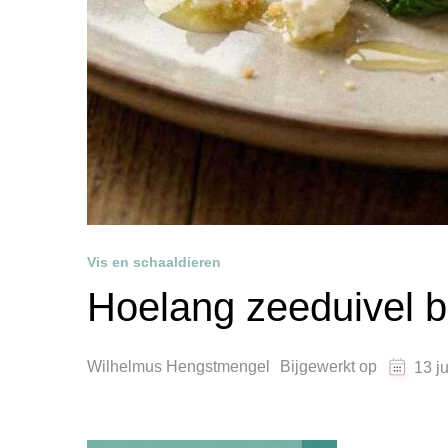
Vis en schaaldieren
Hoelang zeeduivel 
Wilhelmus Hengstmengel
Bijgewerkt op
13 j