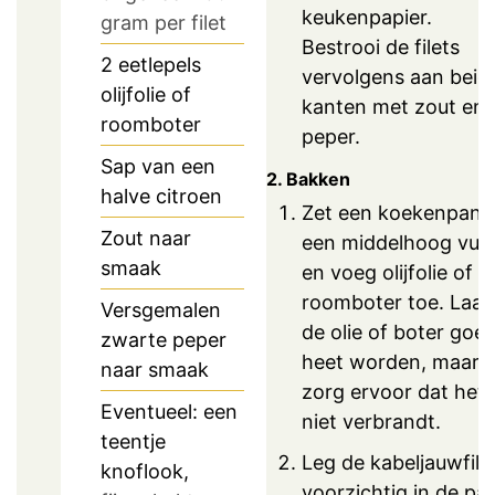
keukenpapier.
gram per filet
Bestrooi de filets
2
eetlepels
vervolgens aan beid
olijfolie of
kanten met zout en
roomboter
peper.
Sap van een
2. Bakken
halve citroen
Zet een koekenpan 
Zout naar
een middelhoog vuu
smaak
en voeg olijfolie of
roomboter toe. Laat
Versgemalen
de olie of boter goe
zwarte peper
heet worden, maar
naar smaak
zorg ervoor dat het
Eventueel: een
niet verbrandt.
teentje
Leg de kabeljauwfile
knoflook,
voorzichtig in de pa