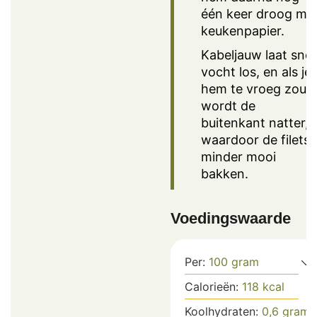
één keer droog me
keukenpapier.
Kabeljauw laat snel
vocht los, en als je
hem te vroeg zout,
wordt de
buitenkant natter,
waardoor de filets
minder mooi
bakken.
Voedingswaarde
Per:
100
gram
Calorieën:
118
kcal
Koolhydraten:
0,6
gram