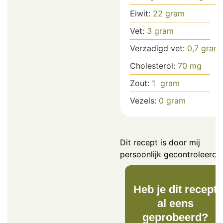
Eiwit:
22
gram
Vet:
3
gram
Verzadigd vet:
0,7
gram
Cholesterol:
70
mg
Zout:
1
gram
Vezels:
0
gram
Dit recept is door mij
persoonlijk gecontroleerd.
Heb je dit recept
al eens
geprobeerd?