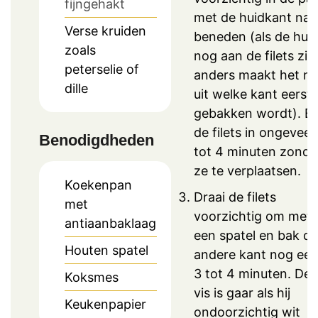
fijngehakt
met de huidkant naa
Verse kruiden
beneden (als de hui
zoals
nog aan de filets zit,
peterselie of
anders maakt het ni
dille
uit welke kant eerst
gebakken wordt). B
de filets in ongeveer
Benodigdheden
tot 4 minuten zonde
ze te verplaatsen.
Koekenpan
Draai de filets
met
voorzichtig om met
antiaanbaklaag
een spatel en bak de
Houten spatel
andere kant nog ee
3 tot 4 minuten. De
Koksmes
vis is gaar als hij
Keukenpapier
ondoorzichtig wit