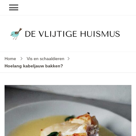
D
v
vl
h
Home
Vis en schaaldieren
le
Hoelang kabeljauw bakken?
k
e
b