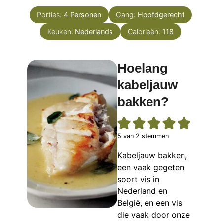
Porties:
4
Personen
Gang:
Hoofdgerecht
Keuken:
Nederlands
Calorieën:
118
Hoelang
kabeljauw
bakken?
5
van
2
stemmen
Kabeljauw bakken,
een vaak gegeten
soort vis in
Nederland en
België, en een vis
die vaak door onze