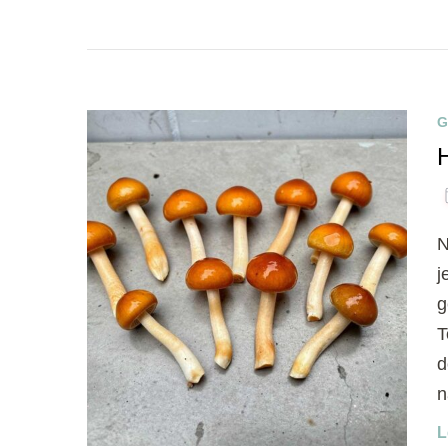
G
N
j
g
T
d
n
L