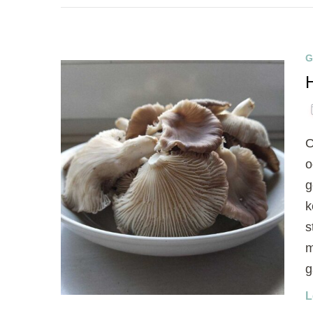
G
O
o
g
k
s
m
g
L