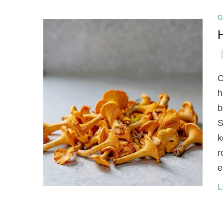
G
C
h
b
S
k
r
e
L