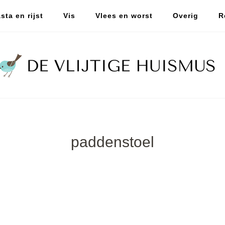
sta en rijst
Vis
Vlees en worst
Overig
R
paddenstoel