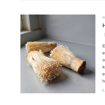
G
E
e
o
k
e
h
L