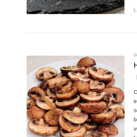
L
G
C
e
s
b
v