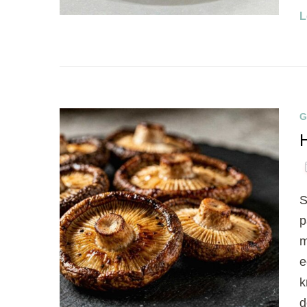
L
G
S
p
m
e
k
d