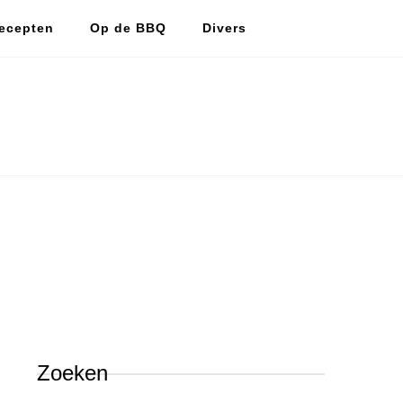
ecepten
Op de BBQ
Divers
De vlijtige huismus
De vlijtige huismus, lekker koken en bakken.
Zoeken