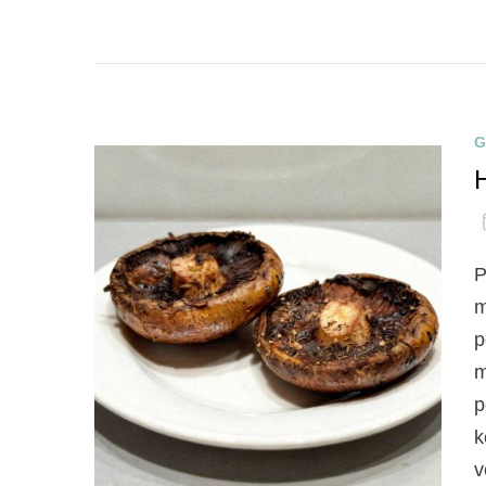
G
P
m
p
m
p
k
v