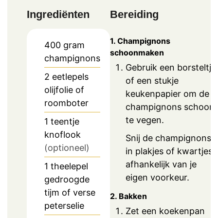
Ingrediënten
Bereiding
1. Champignons
400
gram
schoonmaken
champignons
Gebruik een borsteltje
2
eetlepels
of een stukje
olijfolie of
keukenpapier om de
roomboter
champignons schoon
te vegen.
1
teentje
knoflook
Snij de champignons
(optioneel)
in plakjes of kwartjes,
afhankelijk van je
1
theelepel
eigen voorkeur.
gedroogde
tijm of verse
2. Bakken
peterselie
Zet een koekenpan