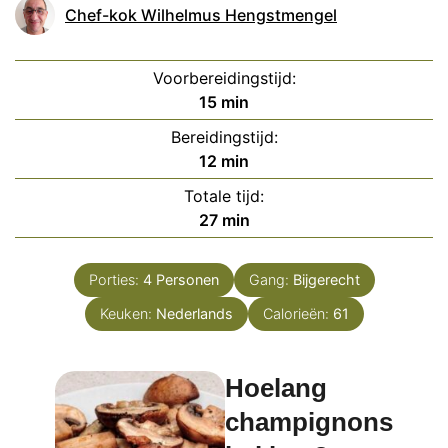
Chef-kok Wilhelmus Hengstmengel
Voorbereidingstijd:
minuten
15
min
Bereidingstijd:
minuten
12
min
Totale tijd:
minuten
27
min
Porties:
4
Personen
Gang:
Bijgerecht
Keuken:
Nederlands
Calorieën:
61
Hoelang
champignons