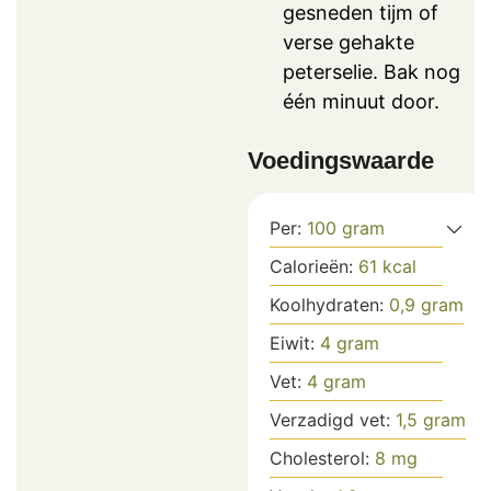
gesneden tijm of
verse gehakte
peterselie. Bak nog
één minuut door.
Voedingswaarde
Per:
100
gram
Calorieën:
61
kcal
Koolhydraten:
0,9
gram
Eiwit:
4
gram
Vet:
4
gram
Verzadigd vet:
1,5
gram
Cholesterol:
8
mg