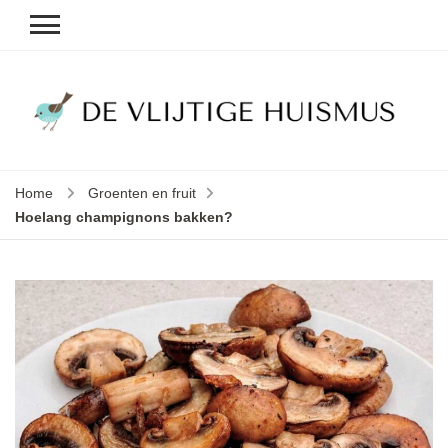
D
vl
v
h
Home
Groenten en fruit
le
Hoelang champignons bakken?
k
e
b