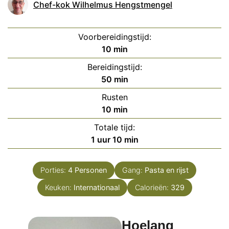
Chef-kok Wilhelmus Hengstmengel
Voorbereidingstijd:
minuten
10
min
Bereidingstijd:
minuten
50
min
Rusten
minuten
10
min
Totale tijd:
uur
minuten
1
uur
10
min
Porties:
4
Personen
Gang:
Pasta en rijst
Keuken:
Internationaal
Calorieën:
329
Hoelang