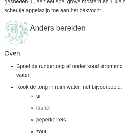
gesneden ui, een eetlepel grove mosterd en 1 klein
scheutje appelazijn toe aan het bakvocht.
Anders bereiden
Oven
Spoel de rundertong af onder koud stromend
water.
Kook de tong in ruim water met bijvoorbeeld:
ui
laurier
peperkorrels
zout