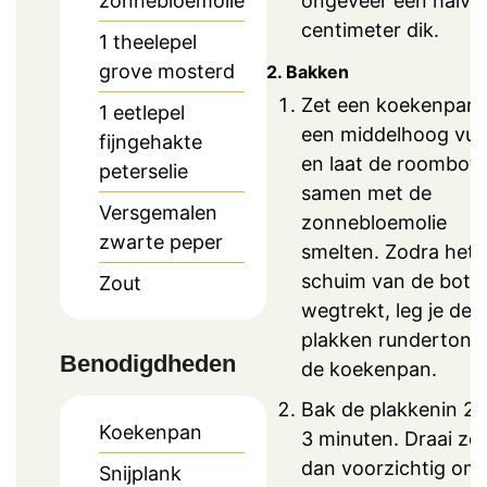
ongeveer een halve
zonnebloemolie
centimeter dik.
1
theelepel
grove mosterd
2. Bakken
Zet een koekenpan 
1
eetlepel
een middelhoog vuu
fijngehakte
en laat de roombote
peterselie
samen met de
Versgemalen
zonnebloemolie
zwarte peper
smelten. Zodra het
schuim van de bote
Zout
wegtrekt, leg je de
plakken rundertong 
Benodigdheden
de koekenpan.
Bak de plakkenin 2 
Koekenpan
3 minuten. Draai ze
dan voorzichtig om
Snijplank