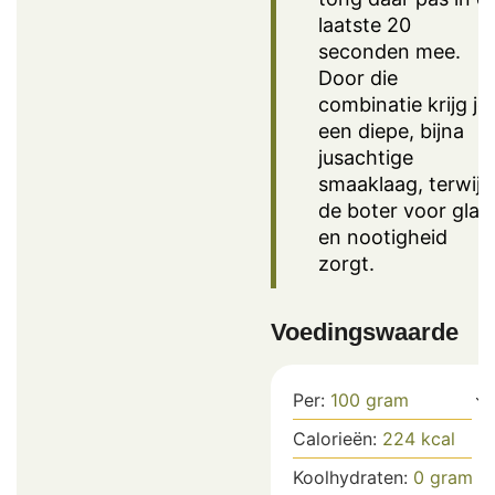
laatste 20
seconden mee.
Door die
combinatie krijg je
een diepe, bijna
jusachtige
smaaklaag, terwijl
de boter voor glan
en nootigheid
zorgt.
Voedingswaarde
Per:
100
gram
Calorieën:
224
kcal
Koolhydraten:
0
gram