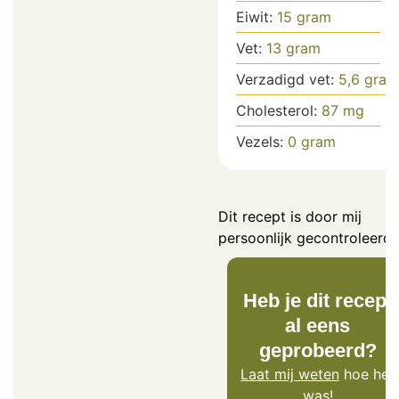
Eiwit:
15
gram
Vet:
13
gram
Verzadigd vet:
5,6
gram
Cholesterol:
87
mg
Vezels:
0
gram
Dit recept is door mij
persoonlijk gecontroleerd.
Heb je dit recept
al eens
geprobeerd?
Laat mij weten
hoe het
was!