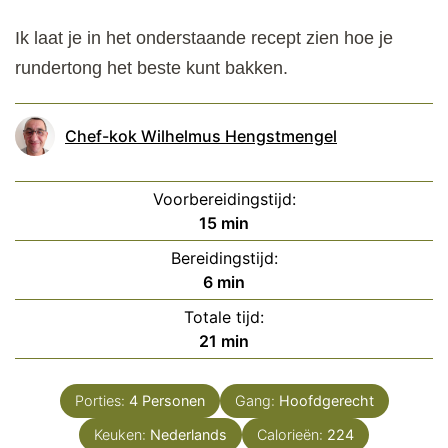
Ik laat je in het onderstaande recept zien hoe je
rundertong het beste kunt bakken.
Chef-kok Wilhelmus Hengstmengel
Voorbereidingstijd:
minuten
15
min
Bereidingstijd:
minuten
6
min
Totale tijd:
minuten
21
min
Porties:
4
Personen
Gang:
Hoofdgerecht
Keuken:
Nederlands
Calorieën:
224