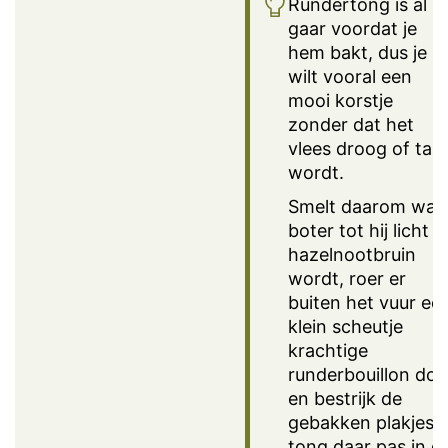
Rundertong is al
gaar voordat je
hem bakt, dus je
wilt vooral een
mooi korstje
zonder dat het
vlees droog of taai
wordt.
Smelt daarom wat
boter tot hij licht
hazelnootbruin
wordt, roer er
buiten het vuur ee
klein scheutje
krachtige
runderbouillon doo
en bestrijk de
gebakken plakjes
tong daar pas in d