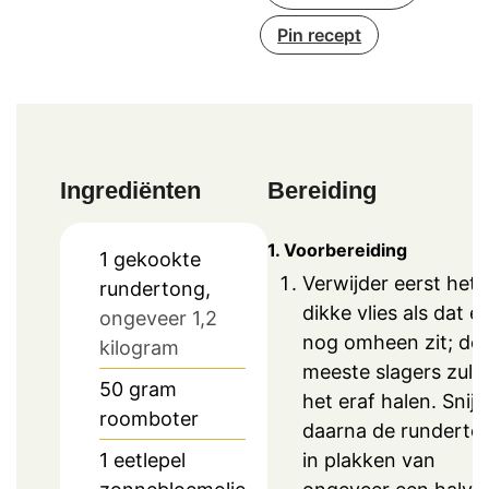
Pin recept
Ingrediënten
Bereiding
1. Voorbereiding
1
gekookte
Verwijder eerst het
rundertong,
dikke vlies als dat er
ongeveer 1,2
nog omheen zit; de
kilogram
meeste slagers zull
50
gram
het eraf halen. Snij
roomboter
daarna de runderto
in plakken van
1
eetlepel