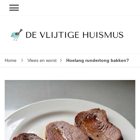
D
v
vl
h
Home
Vlees en worst
Hoelang rundertong bakken?
le
k
e
b