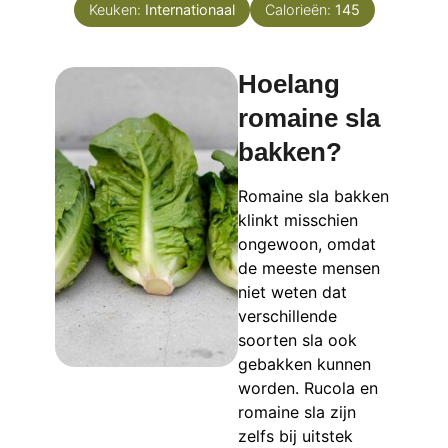
Keuken:
Internationaal
Calorieën:
145
Hoelang
romaine sla
bakken?
Romaine sla bakken
klinkt misschien
ongewoon, omdat
de meeste mensen
niet weten dat
verschillende
soorten sla ook
gebakken kunnen
worden. Rucola en
romaine sla zijn
zelfs bij uitstek