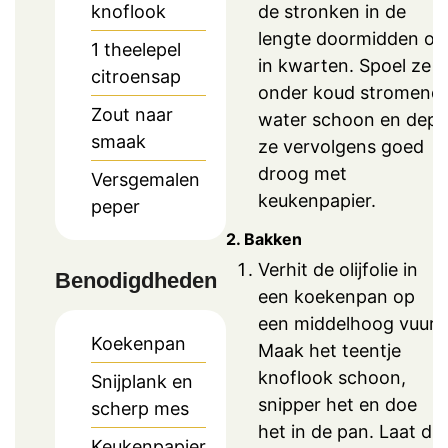
de stronken in de
knoflook
lengte doormidden of
1
theelepel
in kwarten. Spoel ze
citroensap
onder koud stromend
Zout naar
water schoon en dep
smaak
ze vervolgens goed
droog met
Versgemalen
keukenpapier.
peper
2. Bakken
Verhit de olijfolie in
Benodigdheden
een koekenpan op
een middelhoog vuur.
Koekenpan
Maak het teentje
knoflook schoon,
Snijplank en
snipper het en doe
scherp mes
het in de pan. Laat dit
Keukenpapier