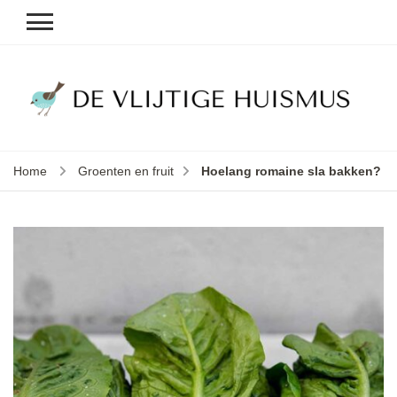
D
v
vl
h
Home
Groenten en fruit
Hoelang romaine sla bakken?
le
k
e
b