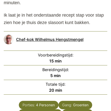
minuten.
Ik laat je in het onderstaande recept stap voor stap
zien hoe je thuis deze slasoort kunt bakken.
Chef-kok Wilhelmus Hengstmengel
Voorbereidingstijd:
minuten
15
min
Bereidingstijd:
minuten
5
min
Totale tijd:
minuten
20
min
Porties:
4
Personen
Gang:
Groenten