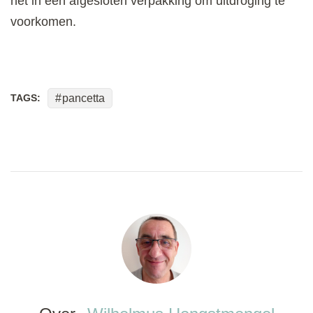
het in een afgesloten verpakking om uitdroging te
voorkomen.
TAGS:
pancetta