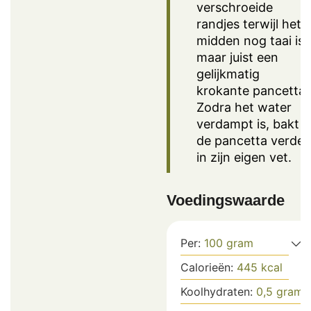
verschroeide
randjes terwijl het
midden nog taai is,
maar juist een
gelijkmatig
krokante pancetta.
Zodra het water
verdampt is, bakt
de pancetta verder
in zijn eigen vet.
Voedingswaarde
Per:
100
gram
Calorieën:
445
kcal
Koolhydraten:
0,5
gram