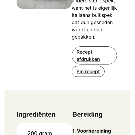
andere soort spek,
want het is eigenlijk
Italiaans buikspek
dat dun gesneden
wordt en dan
gebakken.
Recept
afdrukken
Pin recept
Ingrediënten
Bereiding
1. Voorbereiding
200
gram