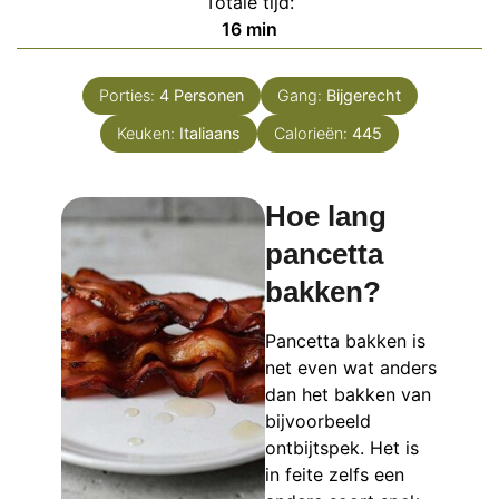
Totale tijd:
minuten
16
min
Porties:
4
Personen
Gang:
Bijgerecht
Keuken:
Italiaans
Calorieën:
445
Hoe lang
pancetta
bakken?
Pancetta bakken is
net even wat anders
dan het bakken van
bijvoorbeeld
ontbijtspek. Het is
in feite zelfs een