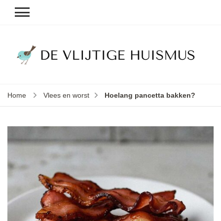
D
v
vl
h
Home
Vlees en worst
Hoelang pancetta bakken?
le
k
e
b