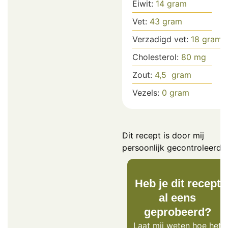
Eiwit:
14
gram
Vet:
43
gram
Verzadigd vet:
18
gram
Cholesterol:
80
mg
Zout:
4,5
gram
Vezels:
0
gram
Dit recept is door mij
persoonlijk gecontroleerd.
Heb je dit recept
al eens
geprobeerd?
Laat mij weten
hoe het