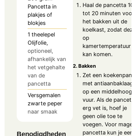
Haal de pancetta 10
Pancetta in
tot 20 minuten voor
plakjes of
het bakken uit de
blokjes
koelkast, zodat deze
1
theelepel
op
Olijfolie,
kamertemperatuur
optioneel,
kan komen.
afhankelijk van
2. Bakken
het vetgehalte
Zet een koekenpan
van de
met antiaanbaklaag
pancetta
op een middelhoog
Versgemalen
vuur. Als de pancett
zwarte peper
erg vet is, hoef je
naar smaak
geen olie toe te
voegen. Voor mager
pancetta kun je een
Benodigdheden