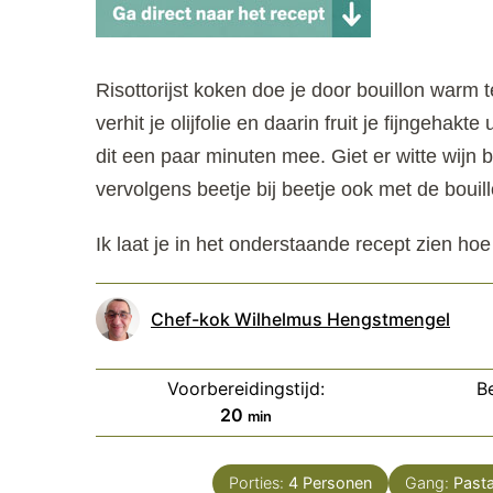
Risottorijst koken doe je door bouillon warm
verhit je olijfolie en daarin fruit je fijngehakte 
dit een paar minuten mee. Giet er witte wijn b
vervolgens beetje bij beetje ook met de bouil
Ik laat je in het onderstaande recept zien hoe 
Chef-kok Wilhelmus Hengstmengel
Voorbereidingstijd:
Be
minuten
20
min
Porties:
4
Personen
Gang:
Pasta