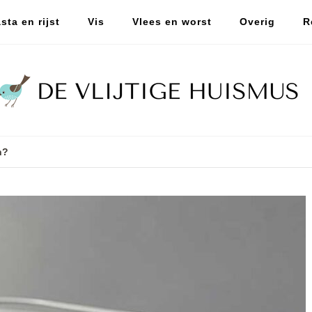
sta en rijst
Vis
Vlees en worst
Overig
R
n?