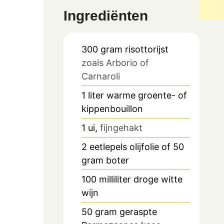
Ingrediënten
300
gram
risottorijst
zoals Arborio of
Carnaroli
1
liter
warme groente- of
kippenbouillon
1
ui,
fijngehakt
2
eetlepels
olijfolie of 50
gram boter
100
milliliter
droge witte
wijn
50
gram
geraspte