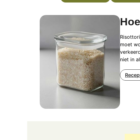
Hoe
Risottor
moet wo
verkeer
niet in 
Recep