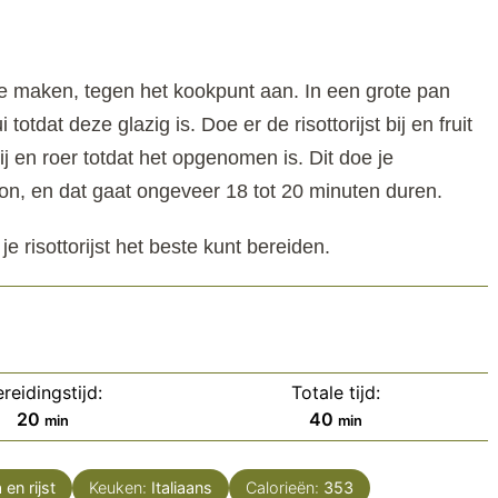
 te maken, tegen het kookpunt aan. In een grote pan
ui totdat deze glazig is. Doe er de risottorijst bij en fruit
ij en roer totdat het opgenomen is. Dit doe je
lon, en dat gaat ongeveer 18 tot 20 minuten duren.
je risottorijst het beste kunt bereiden.
reidingstijd:
Totale tijd:
minuten
minuten
20
40
min
min
 en rijst
Keuken:
Italiaans
Calorieën:
353