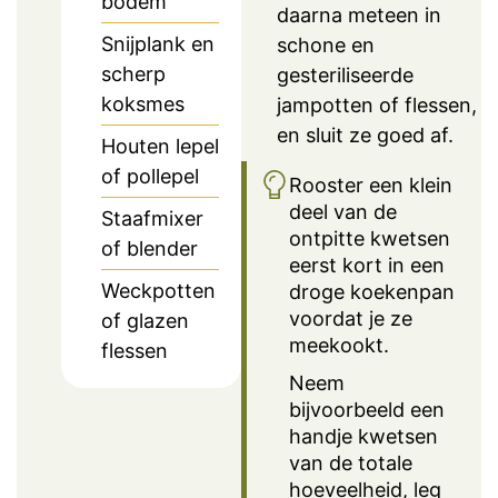
bodem
daarna meteen in
Snijplank en
schone en
scherp
gesteriliseerde
koksmes
jampotten of flessen,
en sluit ze goed af.
Houten lepel
of pollepel
Rooster een klein
deel van de
Staafmixer
ontpitte kwetsen
of blender
eerst kort in een
Weckpotten
droge koekenpan
voordat je ze
of glazen
meekookt.
flessen
Neem
bijvoorbeeld een
handje kwetsen
van de totale
hoeveelheid, leg