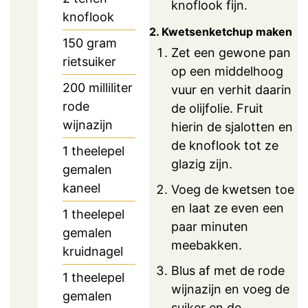
knoflook fijn.
knoflook
2. Kwetsenketchup maken
150
gram
Zet een gewone pan
rietsuiker
op een middelhoog
200
milliliter
vuur en verhit daarin
rode
de olijfolie. Fruit
wijnazijn
hierin de sjalotten en
de knoflook tot ze
1
theelepel
glazig zijn.
gemalen
kaneel
Voeg de kwetsen toe
en laat ze even een
1
theelepel
paar minuten
gemalen
meebakken.
kruidnagel
Blus af met de rode
1
theelepel
wijnazijn en voeg de
gemalen
suiker en de