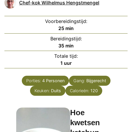
Chef-kok Wilhelmus Hengstmengel
Voorbereidingstijd:
minuten
25
min
Bereidingstijd:
minuten
35
min
Totale tijd:
uur
1
uur
Porties:
4
Personen
Gang:
Bijgerecht
Keuken:
Duits
Calorieën:
120
Hoe
kwetsen