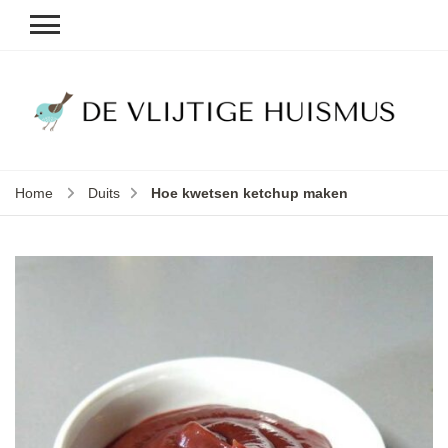
D
v
vl
h
Home
Duits
Hoe kwetsen ketchup maken
le
k
e
b