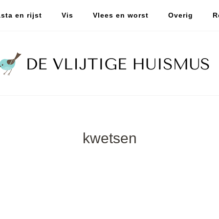
sta en rijst
Vis
Vlees en worst
Overig
R
kwetsen