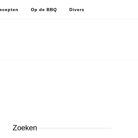
ecepten
Op de BBQ
Divers
De vlijtige huismus
De vlijtige huismus, lekker koken en bakken.
Zoeken