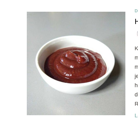
D
K
m
m
j
h
d
R
L