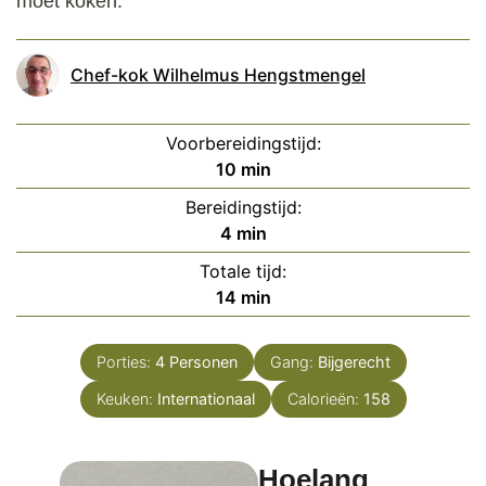
moet koken.
Chef-kok Wilhelmus Hengstmengel
Voorbereidingstijd:
minuten
10
min
Bereidingstijd:
minuten
4
min
Totale tijd:
minuten
14
min
Porties:
4
Personen
Gang:
Bijgerecht
Keuken:
Internationaal
Calorieën:
158
Hoelang