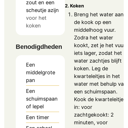
zout en een
2. Koken
scheutje azijn
Breng het water aan
voor het
de kook op een
koken
middelhoog vuur.
Zodra het water
kookt, zet je het vuur
Benodigdheden
iets lager, zodat het
water zachtjes blijft
Een
koken. Leg de
middelgrote
kwarteleitjes in het
pan
water met behulp van
Een
een schuimspaan.
schuimspaan
Kook de kwarteleitjes
of lepel
in: voor
zachtgekookt: 2
Een timer
minuten, voor