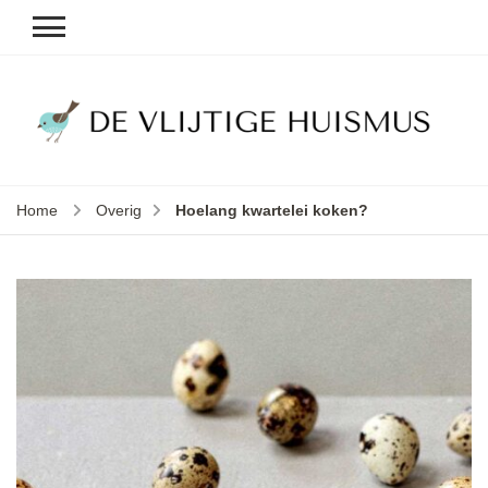
D
v
vl
h
Home
Overig
Hoelang kwartelei koken?
le
k
e
b