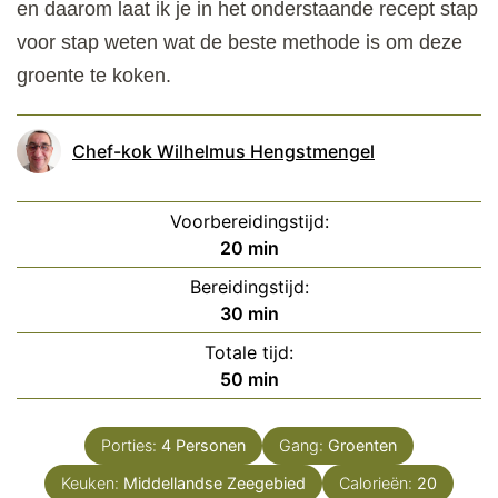
en daarom laat ik je in het onderstaande recept stap
voor stap weten wat de beste methode is om deze
groente te koken.
Chef-kok Wilhelmus Hengstmengel
Voorbereidingstijd:
minuten
20
min
Bereidingstijd:
minuten
30
min
Totale tijd:
minuten
50
min
Porties:
4
Personen
Gang:
Groenten
Keuken:
Middellandse Zeegebied
Calorieën:
20