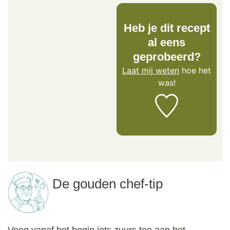
Heb je dit recept
al eens
geprobeerd?
Laat mij weten
hoe het
was!
De gouden chef-tip
Voeg vanaf het begin iets zuurs toe aan het