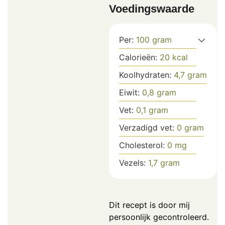
Voedingswaarde
Per:
100
gram
Calorieën:
20
kcal
Koolhydraten:
4,7
gram
Eiwit:
0,8
gram
Vet:
0,1
gram
Verzadigd vet:
0
gram
Cholesterol:
0
mg
Vezels:
1,7
gram
Dit recept is door mij
persoonlijk gecontroleerd.