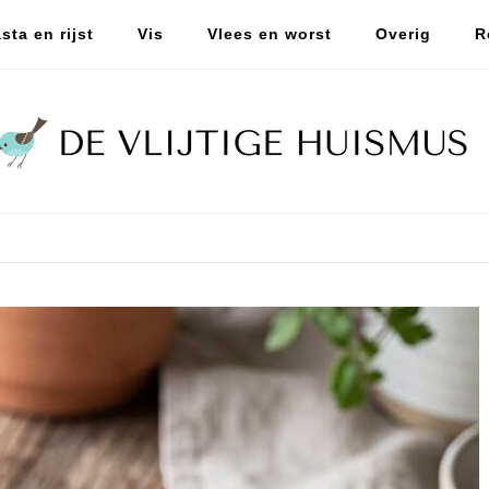
sta en rijst
Vis
Vlees en worst
Overig
R