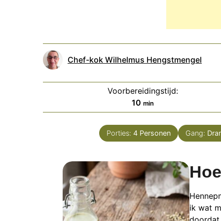
Chef-kok Wilhelmus Hengstmengel
Voorbereidingstijd:
minuten
10
min
Porties:
4
Personen
Gang:
Dra
Hoe
Hennepme
ik wat m
doordat