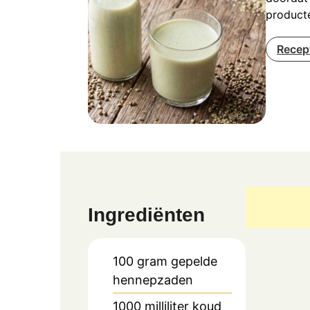
product
Recep
Ingrediënten
100
gram
gepelde
hennepzaden
1000
milliliter
koud