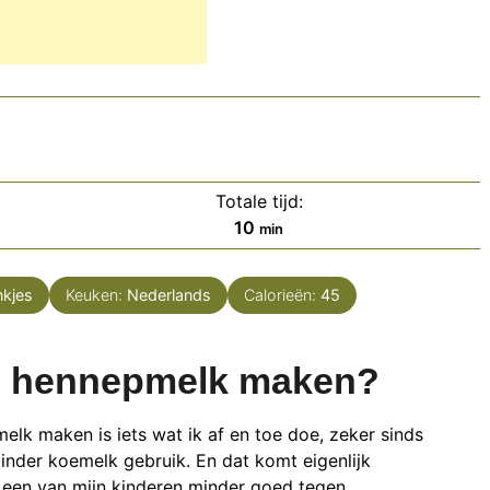
Totale tijd:
minuten
10
min
nkjes
Keuken:
Nederlands
Calorieën:
45
 hennepmelk maken?
lk maken is iets wat ik af en toe doe, zeker sinds
inder koemelk gebruik. En dat komt eigenlijk
 een van mijn kinderen minder goed tegen