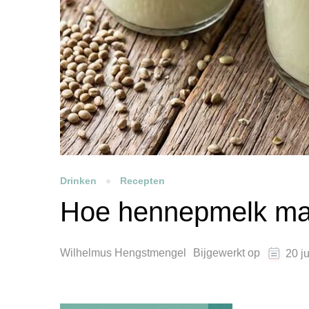
Drinken
Recepten
Hoe hennepmelk m
Wilhelmus Hengstmengel
Bijgewerkt op
20 j