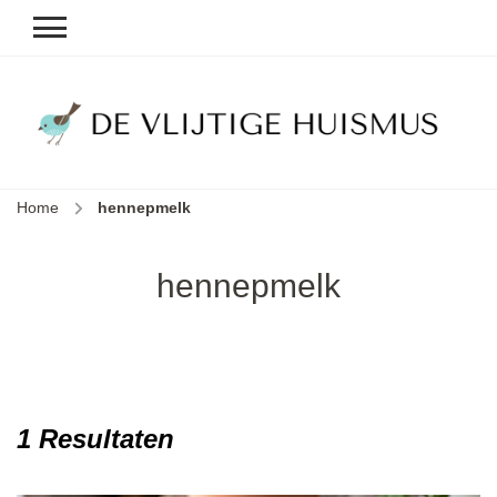
D
v
vl
h
Home
hennepmelk
le
k
e
hennepmelk
b
1 Resultaten