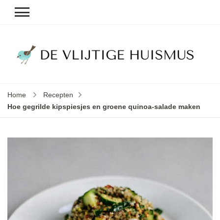
D
v
vl
h
Home
Recepten
le
Hoe gegrilde kipspiesjes en groene quinoa-salade maken
k
e
b