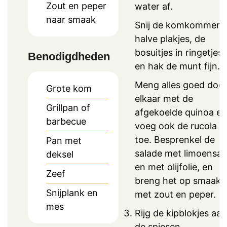
Zout en peper
water af.
naar smaak
Snij de komkommer i
halve plakjes, de
bosuitjes in ringetjes
Benodigdheden
en hak de munt fijn.
Meng alles goed doo
Grote kom
elkaar met de
Grillpan of
afgekoelde quinoa en
barbecue
voeg ook de rucola
toe. Besprenkel de
Pan met
salade met limoensa
deksel
en met olijfolie, en
Zeef
breng het op smaak
Snijplank en
met zout en peper.
mes
Rijg de kipblokjes aan
de spiesen.