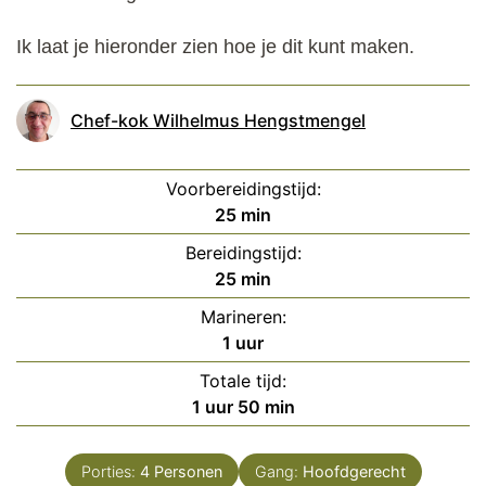
Ik laat je hieronder zien hoe je dit kunt maken.
Chef-kok Wilhelmus Hengstmengel
Voorbereidingstijd:
minuten
25
min
Bereidingstijd:
minuten
25
min
Marineren:
uur
1
uur
Totale tijd:
uur
minuten
1
uur
50
min
Porties:
4
Personen
Gang:
Hoofdgerecht