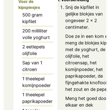
Voor de
Snij de kipfilet in
kipspiesjes
gelijke blokjes van
500
gram
ongeveer 2 x 2
kipfilet
centimeter.
200
milliliter
Doe ze in een kom e
volle yoghurt
meng de blokjes kip
2
eetlepels
met de yoghurt, de
olijfolie
olijfolie, het
citroensap, het
Sap van 1
komijnpoeder, het
citroen
paprikapoeder, de
1
theelepel
fijngehakte knoflook,
komijnpoeder
het zout en de peper.
1
theelepel
Meng het goed door
paprikapoeder
elkaar en dek