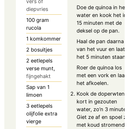
vers of
Doe de quinoa in het
diepvries
water en kook het in
100
gram
15 minuten met de
rucola
deksel op de pan.
1
komkommer
Haal de pan daarna
van het vuur en laat
2
bosuitjes
het 5 minuten staan.
2
eetlepels
Roer de quinoa los
verse munt,
met een vork en laat
fijngehakt
het afkoelen.
Sap van 1
Kook de doperwten
limoen
kort in gezouten
3
eetlepels
water, zo’n 3 minuten
olijfolie extra
Giet ze af en spoel z
vierge
met koud stromend