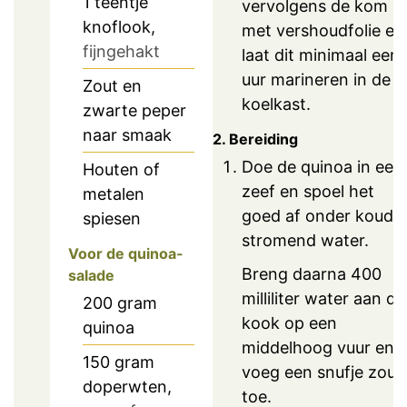
1
teentje
vervolgens de kom a
knoflook,
met vershoudfolie en
fijngehakt
laat dit minimaal een
uur marineren in de
Zout en
koelkast.
zwarte peper
naar smaak
2. Bereiding
Doe de quinoa in een
Houten of
zeef en spoel het
metalen
goed af onder koud
spiesen
stromend water.
Voor de quinoa-
Breng daarna 400
salade
milliliter water aan de
200
gram
kook op een
quinoa
middelhoog vuur en
150
gram
voeg een snufje zout
doperwten,
toe.