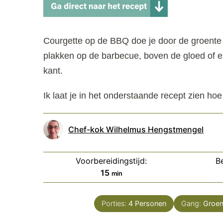
Courgette op de BBQ doe je door de groente i
plakken op de barbecue, boven de gloed of er 
kant.
Ik laat je in het onderstaande recept zien ho
Chef-kok Wilhelmus Hengstmengel
Voorbereidingstijd:
Be
minuten
15
min
Porties:
4
Personen
Gang:
Groen