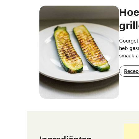
Hoe
gril
Courgett
heb gesn
smaak a
Recep