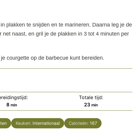
n plakken te snijden en te marineren. Daarna leg je de
net naast, en gril je de plakken in 3 tot 4 minuten per
e je courgette op de barbecue kunt bereiden.
reidingstijd:
Totale tijd:
minuten
minuten
8
23
min
min
ten
Keuken:
Internationaal
Calorieën:
167