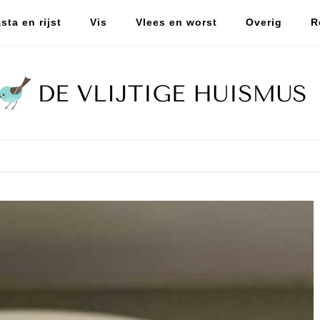
sta en rijst
Vis
Vlees en worst
Overig
R