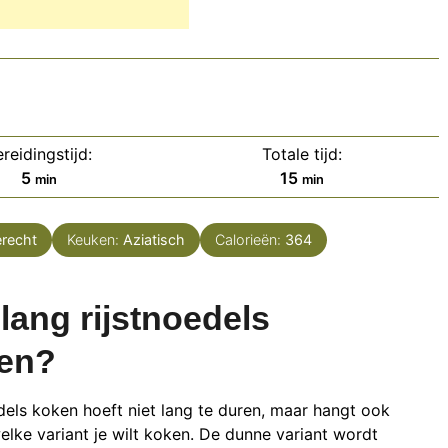
reidingstijd:
Totale tijd:
minuten
minuten
5
15
min
min
erecht
Keuken:
Aziatisch
Calorieën:
364
lang rijstnoedels
en?
dels koken hoeft niet lang te duren, maar hangt ook
elke variant je wilt koken. De dunne variant wordt