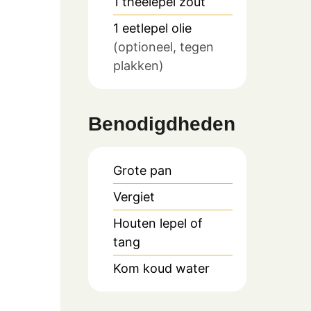
1
theelepel
zout
1
eetlepel
olie
(optioneel, tegen
plakken)
Benodigdheden
Grote pan
Vergiet
Houten lepel of
tang
Kom koud water