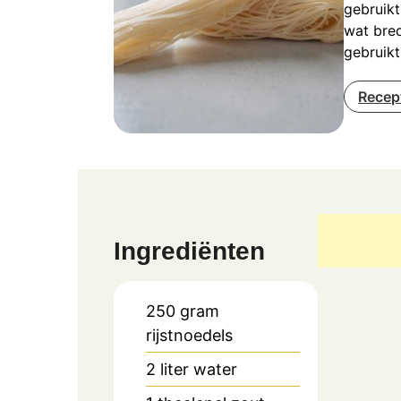
gebruikt
wat bre
gebruikt
Recep
Ingrediënten
250
gram
rijstnoedels
2
liter
water