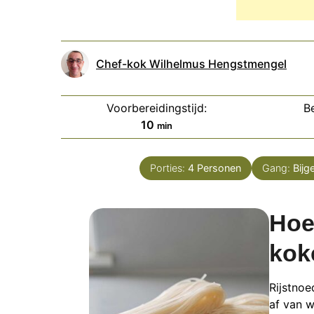
Chef-kok Wilhelmus Hengstmengel
Voorbereidingstijd:
Be
minuten
10
min
Porties:
4
Personen
Gang:
Bijg
Hoe
kok
Rijstnoe
af van w