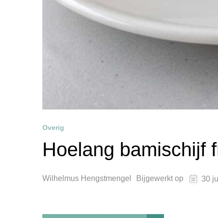
Overig
Hoelang bamischijf f
Wilhelmus Hengstmengel
Bijgewerkt op
30 j