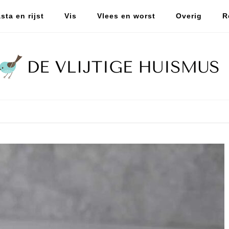
sta en rijst
Vis
Vlees en worst
Overig
R