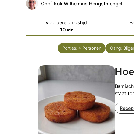
Chef-kok Wilhelmus Hengstmengel
Voorbereidingstijd:
Be
minuten
10
min
Porties:
4
Personen
Gang:
Bijge
Hoe
Bamischi
staat to
Recep