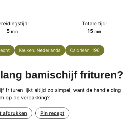
reidingstijd:
Totale tijd:
minuten
minuten
5
15
min
min
recht
Keuken:
Nederlands
Calorieën:
196
lang bamischijf frituren?
jf frituren lijkt altijd zo simpel, want de handleiding
ch op de verpakking?
t afdrukken
Pin recept