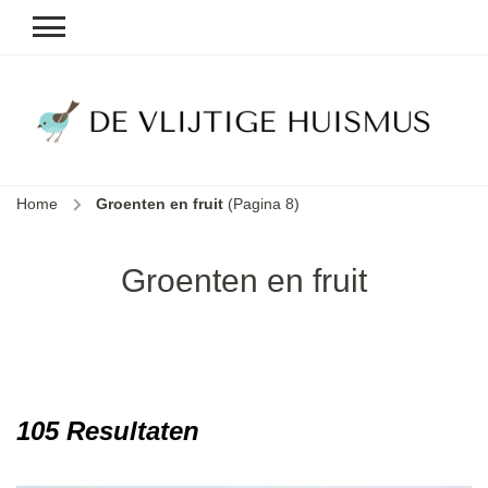
D
v
vl
h
Home
Groenten en fruit
(Pagina 8)
le
k
e
Groenten en fruit
b
105 Resultaten