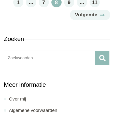
paginering
PAGE
PAGE
PAGE
PAGE
PAGE
1
…
7
8
9
…
11
Volgende
Zoeken
Search
for:
Meer informatie
Over mij
Algemene voorwaarden