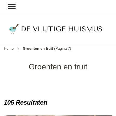
D
v
vl
h
Home
Groenten en fruit
(Pagina 7)
le
k
e
Groenten en fruit
b
105 Resultaten