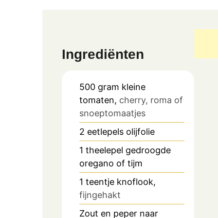
Ingrediënten
500
gram
kleine
tomaten,
cherry, roma of
snoeptomaatjes
2
eetlepels
olijfolie
1
theelepel
gedroogde
oregano of tijm
1
teentje knoflook,
fijngehakt
Zout en peper naar