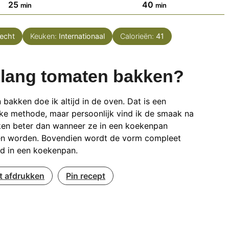
minuten
minuten
25
40
min
min
recht
Keuken:
Internationaal
Calorieën:
41
lang tomaten bakken?
bakken doe ik altijd in de oven. Dat is een
ke methode, maar persoonlijk vind ik de smaak na
ken beter dan wanneer ze in een koekenpan
n worden. Bovendien wordt de vorm compleet
rd in een koekenpan.
t afdrukken
Pin recept