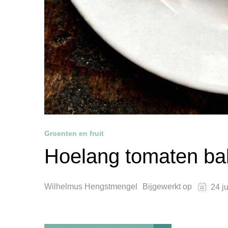
Groenten en fruit
Hoelang tomaten b
Wilhelmus Hengstmengel
Bijgewerkt op
24 j