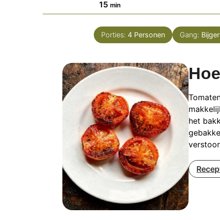
minuten
15
min
Porties:
4
Personen
Gang:
Bijge
Hoe
Tomaten 
makkelij
het bak
gebakke
verstoo
Recep