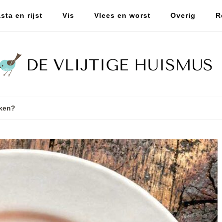
sta en rijst
Vis
Vlees en worst
Overig
R
ken?