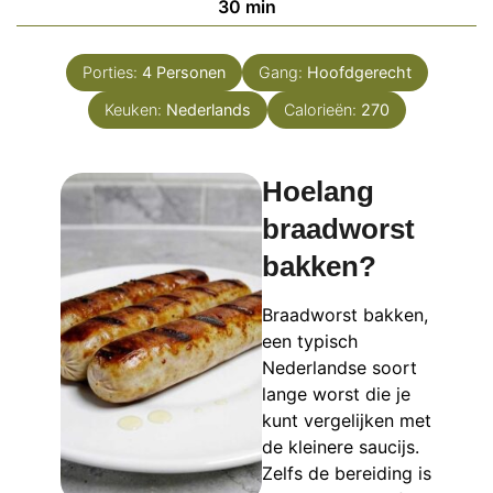
minuten
30
min
Porties:
4
Personen
Gang:
Hoofdgerecht
Keuken:
Nederlands
Calorieën:
270
Hoelang
braadworst
bakken?
Braadworst bakken,
een typisch
Nederlandse soort
lange worst die je
kunt vergelijken met
de kleinere saucijs.
Zelfs de bereiding is