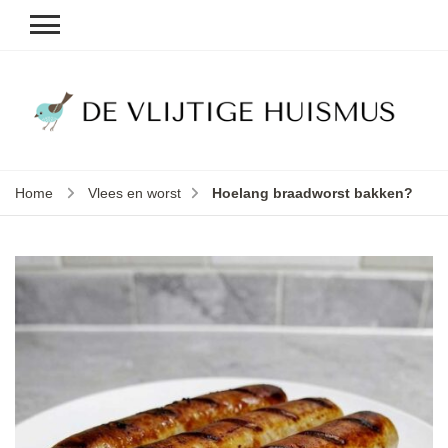
D
v
vl
h
Home
Vlees en worst
Hoelang braadworst bakken?
le
k
e
b