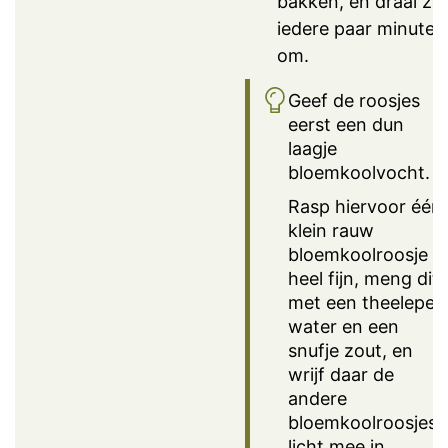
bakken, en draai ze
iedere paar minuten
om.
Geef de roosjes
eerst een dun
laagje
bloemkoolvocht.
Rasp hiervoor één
klein rauw
bloemkoolroosje
heel fijn, meng dit
met een theelepel
water en een
snufje zout, en
wrijf daar de
andere
bloemkoolroosjes
licht mee in