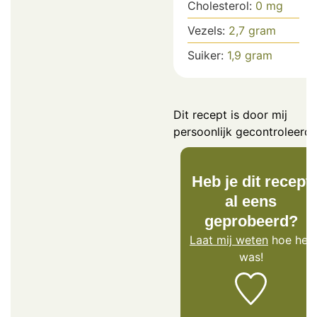
Cholesterol:
0
mg
Vezels:
2,7
gram
Suiker:
1,9
gram
Dit recept is door mij
persoonlijk gecontroleerd.
Heb je dit recept
al eens
geprobeerd?
Laat mij weten
hoe het
was!