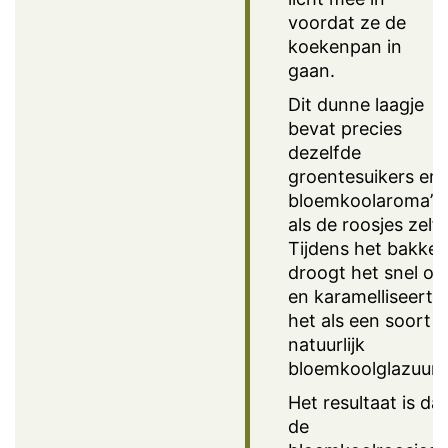
voordat ze de
koekenpan in
gaan.
Dit dunne laagje
bevat precies
dezelfde
groentesuikers en
bloemkoolaroma’s
als de roosjes zelf.
Tijdens het bakke
droogt het snel op
en karamelliseert
het als een soort
natuurlijk
bloemkoolglazuur.
Het resultaat is dat
de