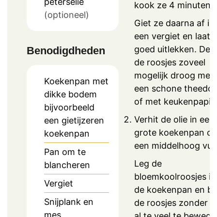
peterselie
kook ze 4 minuten.
(optioneel)
Giet ze daarna af in
een vergiet en laat 
goed uitlekken. Dep
Benodigdheden
de roosjes zoveel
mogelijk droog met
Koekenpan met
een schone theedo
dikke bodem
of met keukenpapier
bijvoorbeeld
Verhit de olie in een
een gietijzeren
grote koekenpan o
koekenpan
een middelhoog vuu
Pan om te
Leg de
blancheren
bloemkoolroosjes in
Vergiet
de koekenpan en b
Snijplank en
de roosjes zonder z
mes
al te veel te bewege