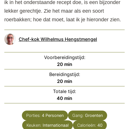
ik in het onderstaande recept doe, is een bijzonder
lekker gerechtje. Zie het maar als een soort
roerbakken; hoe dat moet, laat ik je hieronder zien.
Chef-kok Wilhelmus Hengstmengel
Voorbereidingstijd:
minuten
20
min
Bereidingstijd:
minuten
20
min
Totale tijd:
minuten
40
min
Porties:
4
Personen
Gang:
Groenten
Keuken:
Internationaal
Calorieën:
40