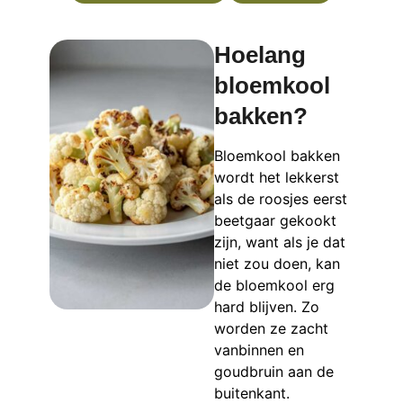
Hoelang
bloemkool
bakken?
Bloemkool bakken
wordt het lekkerst
als de roosjes eerst
beetgaar gekookt
zijn, want als je dat
niet zou doen, kan
de bloemkool erg
hard blijven. Zo
worden ze zacht
vanbinnen en
goudbruin aan de
buitenkant.