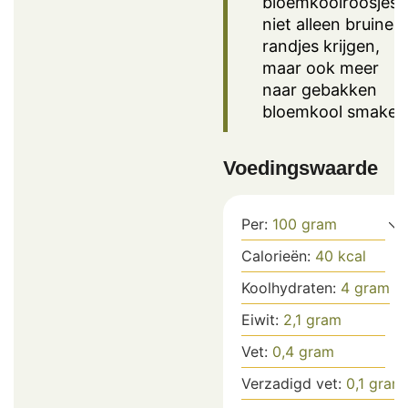
bloemkoolroosjes
niet alleen bruine
randjes krijgen,
maar ook meer
naar gebakken
bloemkool smaken
Voedingswaarde
Per:
100
gram
Calorieën:
40
kcal
Koolhydraten:
4
gram
Eiwit:
2,1
gram
Vet:
0,4
gram
Verzadigd vet:
0,1
gram