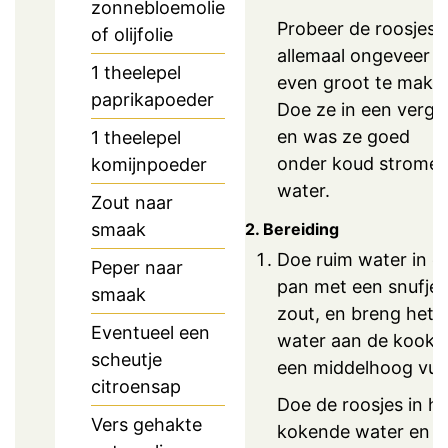
zonnebloemolie
Probeer de roosjes
of olijfolie
allemaal ongeveer
1
theelepel
even groot te make
paprikapoeder
Doe ze in een vergie
en was ze goed
1
theelepel
onder koud strome
komijnpoeder
water.
Zout naar
2. Bereiding
smaak
Doe ruim water in e
Peper naar
pan met een snufje
smaak
zout, en breng het
Eventueel een
water aan de kook 
scheutje
een middelhoog vuu
citroensap
Doe de roosjes in he
Vers gehakte
kokende water en