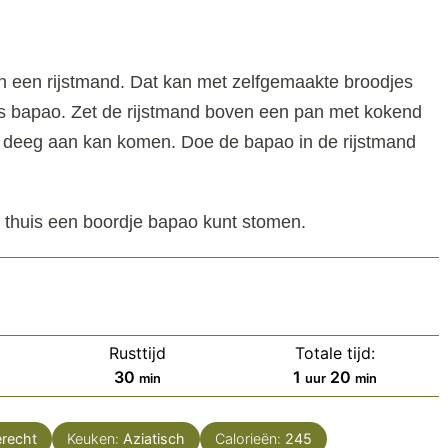
n een rijstmand. Dat kan met zelfgemaakte broodjes
es bapao. Zet de rijstmand boven een pan met kokend
t deeg aan kan komen. Doe de bapao in de rijstmand
je thuis een boordje bapao kunt stomen.
Rusttijd
Totale tijd:
minuten
uur
minuten
30
1
20
min
uur
min
erecht
Keuken:
Aziatisch
Calorieën:
245