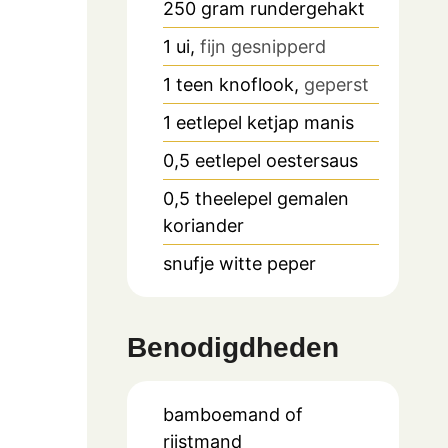
250
gram
rundergehakt
1
ui,
fijn gesnipperd
1
teen
knoflook,
geperst
1
eetlepel
ketjap manis
0,5
eetlepel
oestersaus
0,5
theelepel
gemalen
koriander
snufje
witte peper
Benodigdheden
bamboemand of
rijstmand