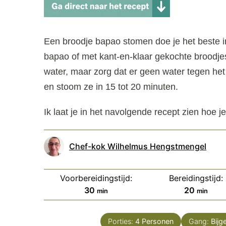
Een broodje bapao stomen doe je het beste i
bapao of met kant-en-klaar gekochte broodj
water, maar zorg dat er geen water tegen he
en stoom ze in 15 tot 20 minuten.
Ik laat je in het navolgende recept zien hoe 
Chef-kok Wilhelmus Hengstmengel
Voorbereidingstijd:
Bereidingstijd:
minuten
minuten
30
20
min
min
Porties:
4
Personen
Gang:
Bijg