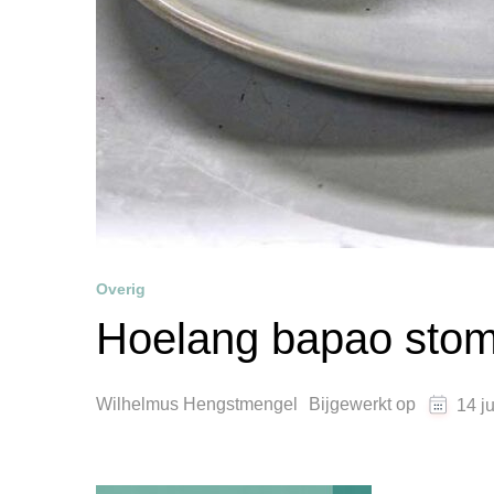
Overig
Hoelang bapao sto
Wilhelmus Hengstmengel
Bijgewerkt op
14 j