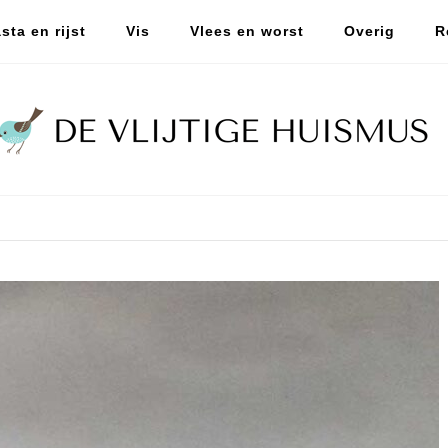
sta en rijst
Vis
Vlees en worst
Overig
R