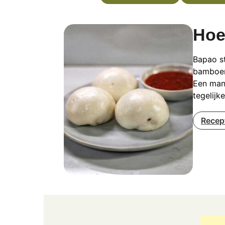
Hoe
Bapao st
bamboem
Een mand
tegelijk
Recep