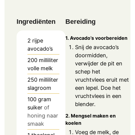
Ingrediënten
Bereiding
1. Avocado’s voorbereiden
2
rijpe
Snij de avocado’s
avocado’s
doormidden,
200
milliliter
verwijder de pit en
volle melk
schep het
vruchtvlees eruit met
250
milliliter
een lepel. Doe het
slagroom
vruchtvlees in een
100
gram
blender.
suiker
of
honing naar
2. Mengsel maken en
koelen
smaak
Voeg de melk, de