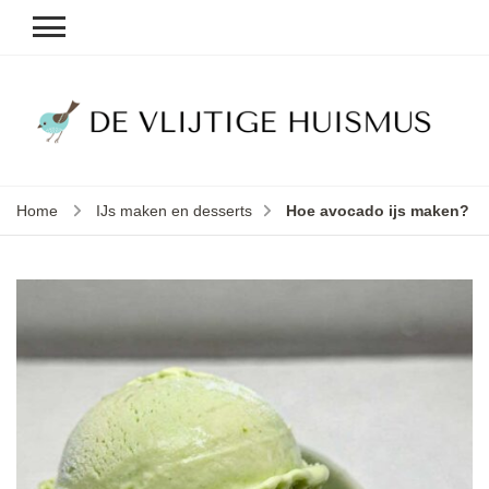
D
v
vl
h
Home
IJs maken en desserts
Hoe avocado ijs maken?
le
k
e
b