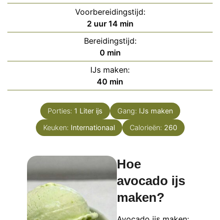
Voorbereidingstijd:
uur
minuten
2
uur
14
min
Bereidingstijd:
minuten
0
min
IJs maken:
minuten
40
min
Porties:
1
Liter ijs
Gang:
IJs maken
Keuken:
Internationaal
Calorieën:
260
Hoe
avocado ijs
maken?
Avocado ijs maken: