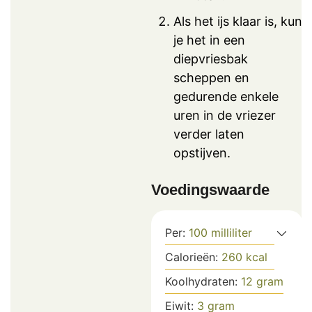
Als het ijs klaar is, kun
je het in een
diepvriesbak
scheppen en
gedurende enkele
uren in de vriezer
verder laten
opstijven.
Voedingswaarde
Per:
100
milliliter
Calorieën:
260
kcal
Koolhydraten:
12
gram
Eiwit:
3
gram